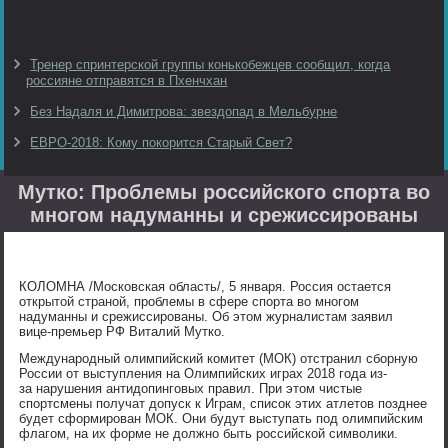
Тренер спринтерской группы конькобежцев сообщил, когда
россияне отправятся в Пхенчхан
Без Надаля и Димитрова: звездопад в Мельбурне
ЕВРО-2018: Кому покорится Старый Свет?
Мутко: Проблемы российского спорта во
многом надуманны и срежиссированы
КОЛОМНА /Московская область/, 5 января. Россия остается
открытой страной, проблемы в сфере спорта во многом
надуманны и срежиссированы. Об этом журналистам заявил
вице-премьер РФ Виталий Мутко.
Международный олимпийский комитет (МОК) отстранил сборную
России от выступления на Олимпийских играх 2018 года из-
за нарушения антидопинговых правил. При этом чистые
спортсмены получат допуск к Играм, список этих атлетов позднее
будет сформирован МОК. Они будут выступать под олимпийским
флагом, на их форме не должно быть российской символики.