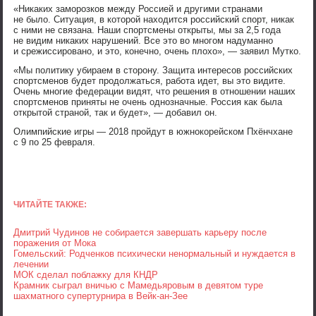
«Никаких заморозков между Россией и другими странами
не было. Ситуация, в которой находится российский спорт, никак
с ними не связана. Наши спортсмены открыты, мы за 2,5 года
не видим никаких нарушений. Все это во многом надуманно
и срежиссировано, и это, конечно, очень плохо», — заявил Мутко.
«Мы политику убираем в сторону. Защита интересов российских
спортсменов будет продолжаться, работа идет, вы это видите.
Очень многие федерации видят, что решения в отношении наших
спортсменов приняты не очень однозначные. Россия как была
открытой страной, так и будет», — добавил он.
Олимпийские игры — 2018 пройдут в южнокорейском Пхёнчхане
с 9 по 25 февраля.
ЧИТАЙТЕ ТАКЖЕ:
Дмитрий Чудинов не собирается завершать карьеру после
поражения от Мока
Гомельский: Родченков психически ненормальный и нуждается в
лечении
МОК сделал поблажку для КНДР
Крамник сыграл вничью с Мамедьяровым в девятом туре
шахматного супертурнира в Вейк-ан-Зее