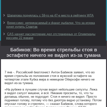
Шарапова поднялась с 59-го на 47-е место в рейтинге WTA
Вериссимо: неприкасаемый и фанат рыбалки. Что за игрока
хочет купить Спартак
CAS начнет рассмотрение дел отстраненных от Олимпиады
россиян 22 января
Бабиков: Во время стрельбы стоя в
эстафете ничего не видел из-за тумана
7 янв -. Российский биатлонист Антон Бабиков заявил, что во
время стрельбы из положения стоя в мужской эстафете на
четвертом этапе Кубка мира в немецком Оберхофе ничего не
видел из-за тумана.
«На рубеже в лучшем случае видел небольшие силуэты. Лежа
я видел силуэт мишени, и всё. Никакие просветы, то, что ты
делаешь обычно, не подходит. Стоя я ничего не видел. Просто
поднимал голову, потому что без диоптра видно установку. Потом
опускал голову и стрелял», — сказал Бабиков, слова которого