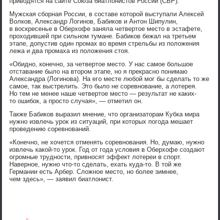
приводятся на сайте Союза биатлонистов России (СБР).
Мужская сборная России, в составе которой выступали Алексей
Волков, Александр Логинов, Бабиков и Антон Шипулин,
в воскресенье в Оберхофе заняла четвертое место в эстафете,
проходившей при сильном тумане. Бабиков бежал на третьем
этапе, допустив один промах во время стрельбы из положения
лежа и два промаха из положения стоя.
«Обидно, конечно, за четвертое место. У нас самое большое
отставание было на втором этапе, но я прекрасно понимаю
Александра (Логинова). На его месте любой мог бы сделать то же
самое, так выстрелить. Это было не соревнование, а лотерея.
Но тем не менее наше четвертое место — результат не каких-
то ошибок, а просто случая», — отметил он.
Также Бабиков выразил мнение, что организаторам Кубка мира
нужно извлечь урок из ситуаций, при которых погода мешает
проведению соревнований.
«Конечно, не хочется отменять соревнования. Но, думаю, нужно
извлечь какой-то урок. Год от года условия в Оберхофе создают
огромные трудности, привносят эффект лотереи в спорт.
Наверное, нужно что-то сделать, ехать куда-то. В той же
Германии есть Арбер. Сложное место, но более зимнее,
чем здесь», — заявил биатлонист.