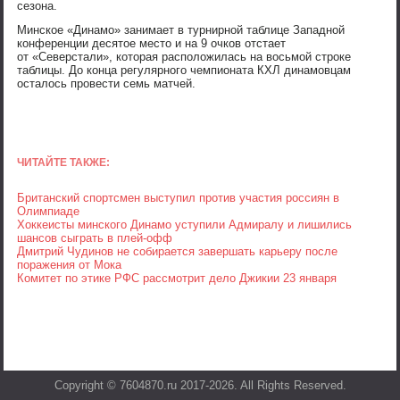
сезона.
Минское «Динамо» занимает в турнирной таблице Западной
конференции десятое место и на 9 очков отстает
от «Северстали», которая расположилась на восьмой строке
таблицы. До конца регулярного чемпионата КХЛ динамовцам
осталось провести семь матчей.
ЧИТАЙТЕ ТАКЖЕ:
Британский спортсмен выступил против участия россиян в
Олимпиаде
Хоккеисты минского Динамо уступили Адмиралу и лишились
шансов сыграть в плей-офф
Дмитрий Чудинов не собирается завершать карьеру после
поражения от Мока
Комитет по этике РФС рассмотрит дело Джикии 23 января
Copyright © 7604870.ru 2017-2026. All Rights Reserved.