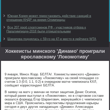
Южная Корея может приостановить действие санкций в
отношении КНДР на время Олимпиады
Все 207 проб спортсменов РФ - участников отбора к
Паралимпиаде-2018 были отрицательными
Шарапова поднялась с 59-го на 47-е место в рейтинге WTA
Хоккеисты минского 'Динамо' проиграли
ярославскому 'Локомотиву'
9 января, Минск /Корр. БЕЛТА/. Хоккеисты минского «Динамо»
проиграли ярославскому «Локомотиву» на своей площадке со
счетом 1:3 (0:0, 1:1, 0:2) в очередном матче чемпионата КХЛ,
сообщает корреспондент БЕЛТА.
В заявку на матч у минчан не попал защитник Денис Осипов,
который ранее выступал в «Локомотиве», но в стартовом составе
оказался форвард Егор Шарангович, вернувшийся с чемпионата
мира в США. Прояснились перспективы продолжения карьеры
сегодня и двух других нападающих «Динамо» Александра