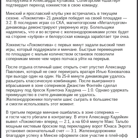
Матерухина и Александра Кулакова. Солигорский «Шахтер»
подтвердил переход хоккеистов в свою команду.
Минский и ярославский клубы уже встречались в текущем
сезоне. «Локомотив» 21 декабря победил на своей площадке —
3:2. В последних играх со СКА, магнитогорским «Металлургом»
динамовцы демонстрируют уверенную игру. Болельщики
надеялись, что и во встрече с железнодорожниками успех будет
на стороне «зубров» и белорусская команда заработает три очка.
Хоккеисты «Локомотива» с первых минут задали высокий темп
игры, который поддержали и минчане. Быстрые перемещения
по площадке с малым количеством остановок позволили
соперникам менее чем через полчаса уйти на перерыв.
После отдыха отличный шанс открыть счет упустил Александр
Павлович, который не смог переиграть вратаря Илью Коновалова
при выходе один на один. На 25-й минуте динамовцам удалось
разыграть классическую комбинацию. После выигранного
вбрасывания в зоне соперников Джанстин Фонтейн сделал
передачу под бросок Куинтона Хаудена — 1:0. Однако удержать
преимущество в счете динамовцам не удалось.
Железнодорожники получили шанс сыграть в большинстве
и смогли использовать этот момент.
В третьем периоде минчане ошибались в зоне соперника —
и гости часто убегали в контратаку. В итоге Александр Кадейкин
вывел «Локомотив» вперед — 2:1, а на 60-й минуте Макс Тальбо
мощным кистевым броском под перекладину ворот Юнаса Энрота
установил окончательный счет — 3:1. Железнодорожники
благодаря успеху в Минске оформили свое участие в плей-офф