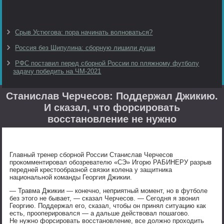
Срыв Устюгова: пора начинать волноваться?
Россия без Шипулина: сборную лишили души
РФС поставил перед сборной России по пляжному футболу
задачу победить на ЧМ-2021
Станислав Черчесов: Поддержал Джикию.
И сказал, что форсировать
восстановление не нужно
Главный тренер сборной России Станислав Черчесов
прокомментировал обозревателю «СЭ» Игорю РАБИНЕРУ разрыв
передней крестообразной связки колена у защитника
национальной команды Георгия Джикии.
— Травма Джикии — конечно, неприятный момент, но в футболе
без этого не бывает, — сказал Черчесов. — Сегодня я звонил
Георгию. Поддержал его, сказал, чтобы он принял ситуацию как
есть, прооперировался — а дальше действовал пошагово.
Не нужно форсировать восстановление, все должно проходить