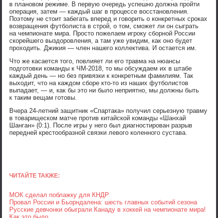
в плановом режиме. В первую очередь успешно должна пройти
операция, затем — каждый шаг в процессе восстановления.
Поэтому не стоит забегать вперед и говорить о конкретных сроках
возвращения футболиста в строй, о том, сможет ли он сыграть
на чемпионате мира. Просто пожелаем игроку сборной России
скорейшего выздоровления, а там уже увидим, как оно будет
проходить. Джикия — член нашего коллектива. И остается им.
Что же касается того, повлияет ли его травма на нюансы
подготовки команды к ЧМ-2018, то мы обсуждаем их в штабе
каждый день — но без привязки к конкретным фамилиям. Так
выходит, что на каждом сборе кто-то из наших футболистов
выпадает, — и, как бы это ни было неприятно, мы должны быть
к таким вещам готовы.
Вчера 24-летний защитник «Спартака» получил серьезную травму
в товарищеском матче против китайской команды «Шанхай
Шанган» (0:1). После игры у него был диагностирован разрыв
передней крестообразной связки левого коленного сустава.
ЧИТАЙТЕ ТАКЖЕ:
МОК сделал поблажку для КНДР
Провал России и Бьорндалена: шесть главных событий сезона
Русские девчонки обыграли Канаду в хоккей на чемпионате мира!
Как это было