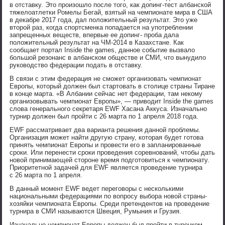
в отставку. Это произошло после того, как допинг-тест албанской
тяжелоатлетки Ромелы Бегай, взятый на чемпионате мира в США
в декабре 2017 года, дал положительный результат. Это уже
второй раз, когда спортсменка попадается на употреблении
запрещенных веществ, впервые ее допинг- проба дала
положительный результат на ЧМ-2014 в Казахстане. Как
сообщает портал Inside the games, данное событие вызвало
большой резонанс в албанском обществе и СМИ, что вынудило
руководство федерации подать в отставку.
В связи с этим федерация не сможет организовать чемпионат
Европы, который должен был стартовать в столице страны Тиране
в конце марта. «В Албании сейчас нет федерации, там некому
организовывать чемпионат Европы», — приводит Inside the games
слова генерального секретаря EWF Хасана Аккуса. Изначально
турнир должен был пройти с 26 марта по 1 апреля 2018 года.
EWF рассматривает два варианта решения данной проблемы.
Организация может найти другую страну, которая будет готова
принять чемпионат Европы и провести его в запланированные
сроки. Или перенести сроки проведения соревнований, чтобы дать
новой принимающей стороне время подготовиться к чемпионату.
Приоритетной задачей для EWF является проведение турнира
с 26 марта по 1 апреля.
В данный момент EWF ведет переговоры с несколькими
национальными федерациями по вопросу выбора новой страны-
хозяйки чемпионата Европы. Среди претендентов на проведение
турнира в СМИ называются Швеция, Румыния и Грузия.
Изначально чемпионат Европы должен был пройти в турецком