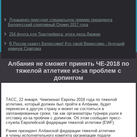
Лукашенко присудил специальную премию президента
Белорусский спортивный Олимп 2017 года
254 фунта для Трахтенберга: итоги дела Джикии
В России скажут Белиссимо! Кто такой Вериссимо - будущий
новичок Спартака
Албания не сможет принять ЧЕ-2018 по
тяжелой атлетике из-за проблем с
допингом
ТАСС, 22 января. Чемпионат Европы 2018 года по тяжелой
атлетике, который должен был пройти в Албании, будет
перенесен в другую страну и может не состояться в
запланированные сроки, так как организаторы турнира ушли в
отставку из-за проблем с допингом. Об этом сообщает пресс-
служба Европейской федерации тяжелой атлетики (EWF).
Ранее президент Албанской федерации тяжелой атлетики
и члены исполнительного комитета организации подали