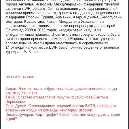
городе Анталья. Исполком Международной федерации тяжелой
атлетики (IWF) 30 сентября на основании доклада специальной
комиссии принял решение отстранить на один год национальные
федерации России, Турции, Армении, Азербайджана, Белоруссии,
Болгарии, Казахстана, Китая, Молдавии и Украины, чьи
спортсмены, как выяснилось после перепроверки допинг-проб
Олимпиад 2008 и 2012 годов, неоднократно нарушали
антидопинговые правила. В связи с этим турецкая сторона была
лишена права принимать чемпионат Европы, так как турецкие
спортсмены не имели права участвовать в соревнованиях.
14 октября на конгрессе EWF было принято решение о переносе
турнира в Албанию.
ЧИТАЙТЕ ТАКЖЕ:
Зидан: Я не из тех, кто будет поливать дерьмом игроков, когда
что-то идёт не так
ТАСС: Спартак отказался от покупки футболиста Сантоса
Вериссимо
Олег Дулуб: Отсканировали текущий состав БАТЭ, набросали
возможные уходы из команды некоторых игроков
Никита Кучеров: Харт Трофи? Какой приз мне могут дать с такой
игрой?