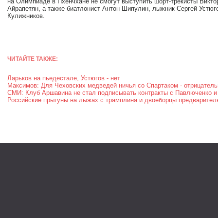
на Олимпиаде в Пхенчхане не смогут выступить шорт-трекисты Викто
Айрапетян, а также биатлонист Антон Шипулин, лыжник Сергей Устюг
Кулижников.
ЧИТАЙТЕ ТАКЖЕ:
Ларьков на пьедестале, Устюгов - нет
Максимов: Для Чеховских медведей ничья со Спартаком - отрицатель
СМИ: Клуб Аршавина не стал подписывать контракты с Павлюченко 
Российские прыгуны на лыжах с трамплина и двоеборцы предварител