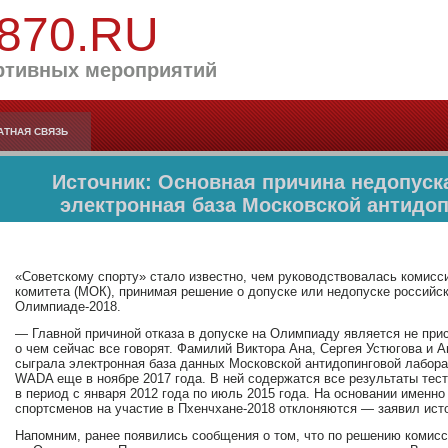
870.RU
ртивных мероприятий
АТНАЯ СВЯЗЬ
Источник: Основная причина недопуска
электронная база Московской антидо
«Советскому спорту» стало известно, чем руководствовалась комис
комитета (МОК), принимая решение о допуске или недопуске российск
Олимпиаде-2018.
— Главной причиной отказа в допуске на Олимпиаду является не при
о чем сейчас все говорят. Фамилий Виктора Ана, Сергея Устюгова и 
сыграла электронная база данных Московской антидопинговой лабора
WADA еще в ноябре 2017 года. В ней содержатся все результаты тес
в период с января 2012 года по июль 2015 года. На основании именн
спортсменов на участие в Пхенчхане-2018 отклоняются — заявил ист
Напомним, ранее появились сообщения о том, что по решению комис