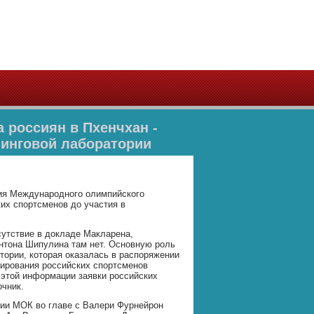
 россиян в Пхенчхан -
пинговой лаборатории
сия Международного олимпийского
их спортсменов до участия в
сутствие в докладе Макларена,
Антона Шипулина там нет. Основную роль
тории, которая оказалась в распоряжении
тирования российских спортсменов
о этой информации заявки российских
очник.
сии МОК во главе с Валери Фурнейрон