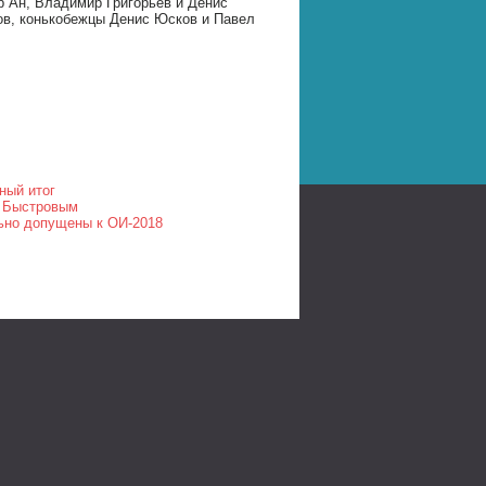
р Ан, Владимир Григорьев и Денис
ов, конькобежцы Денис Юсков и Павел
ный итог
и Быстровым
ьно допущены к ОИ-2018