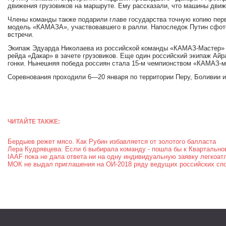
движения грузовиков на маршруте. Ему рассказали, что машины движу
Члены команды также подарили главе государства точную копию перв
модель «КАМАЗА», участвовавшего в ралли. Напоследок Путин сфот
встречи.
Экипаж Эдуарда Николаева из российской команды «КАМАЗ-Мастер» 
рейда «Дакар» в зачете грузовиков. Еще один российский экипаж Ай
гонки. Нынешняя победа россиян стала 15-м чемпионством «КАМАЗ-ма
Соревнования проходили 6—20 января по территории Перу, Боливии и
ЧИТАЙТЕ ТАКЖЕ:
Бердыев режет мясо. Как Рубин избавляется от золотого балласта
Лера Кудрявцева: Если б выбирала команду - пошла бы к Квартально
IAAF пока не дала ответа ни на одну индивидуальную заявку легкоат
МОК не выдал приглашения на ОИ-2018 ряду ведущих российских сп