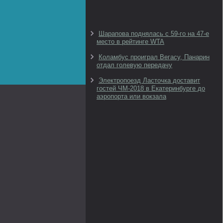
Шарапова поднялась с 59-го на 47-е
место в рейтинге WTA
Коламбус проиграл Вегасу, Панарин
отдал голевую передачу
Электропоезд Ласточка доставит
гостей ЧМ-2018 в Екатеринбурге до
аэропорта или вокзала