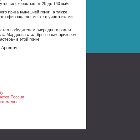
тся со скоростью от 20 до 140 км/ч.
ого приза нынешней гонки, а также
ографировался вместе с участниками
стал победителем очередного ралли-
рата Мардеева стал бронзовым призером
стера» в этой гонке.
 Аргентины.
ву
летов России
ортсменов