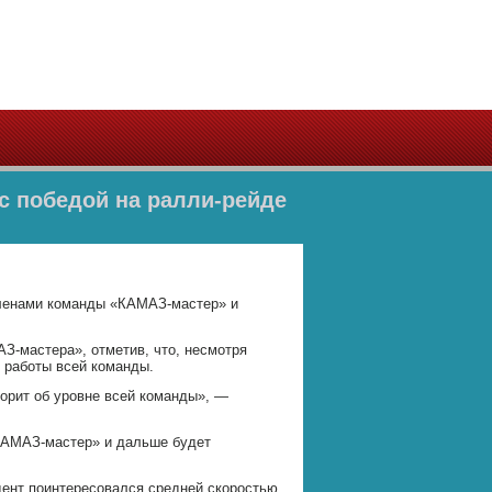
с победой на ралли-рейде
членами команды «КАМАЗ-мастер» и
-мастера», отметив, что, несмотря
м работы всей команды.
оворит об уровне всей команды», —
«КАМАЗ-мастер» и дальше будет
дент поинтересовался средней скоростью