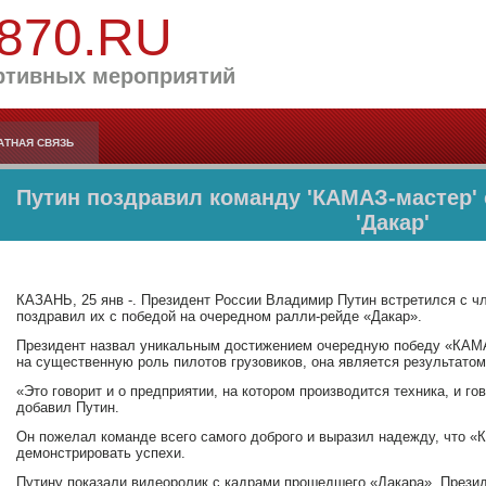
870.RU
ртивных мероприятий
АТНАЯ СВЯЗЬ
Путин поздравил команду 'КАМАЗ-мастер' 
'Дакар'
КАЗАНЬ, 25 янв -. Президент России Владимир Путин встретился с 
поздравил их с победой на очередном ралли-рейде «Дакар».
Президент назвал уникальным достижением очередную победу «КАМАЗ
на существенную роль пилотов грузовиков, она является результато
«Это говорит и о предприятии, на котором производится техника, и г
добавил Путин.
Он пожелал команде всего самого доброго и выразил надежду, что 
демонстрировать успехи.
Путину показали видеоролик с кадрами прошедшего «Дакара». Прези