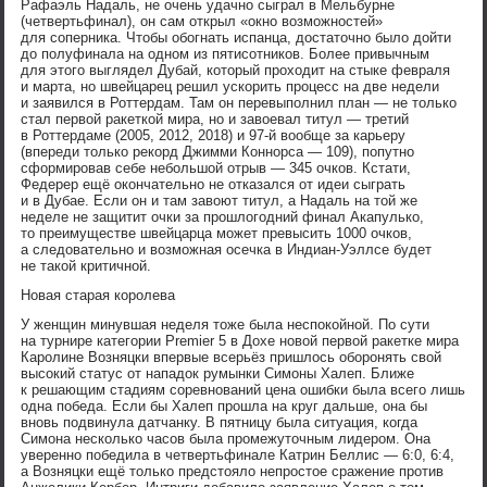
Рафаэль Надаль, не очень удачно сыграл в Мельбурне
(четвертьфинал), он сам открыл «окно возможностей»
для соперника. Чтобы обогнать испанца, достаточно было дойти
до полуфинала на одном из пятисотников. Более привычным
для этого выглядел Дубай, который проходит на стыке февраля
и марта, но швейцарец решил ускорить процесс на две недели
и заявился в Роттердам. Там он перевыполнил план — не только
стал первой ракеткой мира, но и завоевал титул — третий
в Роттердаме (2005, 2012, 2018) и 97-й вообще за карьеру
(впереди только рекорд Джимми Коннорса — 109), попутно
сформировав себе небольшой отрыв — 345 очков. Кстати,
Федерер ещё окончательно не отказался от идеи сыграть
и в Дубае. Если он и там завоют титул, а Надаль на той же
неделе не защитит очки за прошлогодний финал Акапулько,
то преимуществе швейцарца может превысить 1000 очков,
а следовательно и возможная осечка в Индиан-Уэллсе будет
не такой критичной.
Новая старая королева
У женщин минувшая неделя тоже была неспокойной. По сути
на турнире категории Premier 5 в Дохе новой первой ракетке мира
Каролине Возняцки впервые всерьёз пришлось оборонять свой
высокий статус от нападок румынки Симоны Халеп. Ближе
к решающим стадиям соревнований цена ошибки была всего лишь
одна победа. Если бы Халеп прошла на круг дальше, она бы
вновь подвинула датчанку. В пятницу была ситуация, когда
Симона несколько часов была промежуточным лидером. Она
уверенно победила в четвертьфинале Катрин Беллис — 6:0, 6:4,
а Возняцки ещё только предстояло непростое сражение против