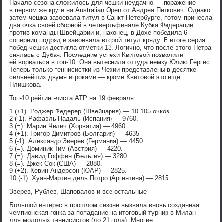
Начало сезона сложилось для чешки неудачно — поражение
в первом же круге на Australian Open от Андреа Петкович. Однако
затем чешка завоевала титул в Санкт-Петербурге, потом принесла
два очка своей сборной в четвертьфинале Кубка Федерации
против команды Швейцарии и, наконец, в Дохе победила 6
соперниц подряд и завоевала второй титул кряду. В итоге серия
побед чешки достигла отметки 13. Логично, что после этого Петра
снялась с Дубая. Последние успехи Квитовой позволили
ей ворваться в топ-10. Она вытеснила оттуда немку Юлию Гёргес.
Теперь только теннисистки из Чехии представлены в десятке
сильнейших двумя игроками — кроме Квитовой это ещё
Плишкова.
Топ-10 рейтинг-листа ATP на 19 февраля:
1 (+1). Роджер Федерер (Швейцария) — 10 105 очков.
2 (-1). Рафаэль Надаль (Испания) — 9760.
3 (=). Марин Чилич (Хорватия) — 4960.
4 (+1). Григор Димитров (Болгария) — 4635
5 (-1). Александр Зверев (Германия) — 4450.
6 (=). Доминик Тим (Австрия) — 4220.
7 (=). Давид Гоффен (Бельгия) — 3280.
8 (=). Джек Сок (США) — 2880.
9 (+2). Кевин Андерсон (ЮАР) — 2825.
10 (-1). Хуан-Мартин дель Потро (Аргентина) — 2815.
Зверев, Рублев, Шаповалов и все остальные
Большой интерес в прошлом сезоне вызвала вновь созданная
чемпионская гонка за попадание на итоговый турнир в Милан
для молодых теннисистов (до 21 года). Многие