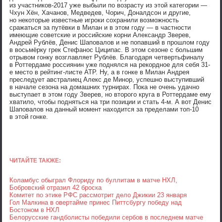
из участников-2017 уже выбыли по возрасту из этой категории —
Чхун Хён, Хачанов, Медведев, Чорич, Доналдсон и другие,
но некоторые известные игроки сохранили возможность
сражаться за путёвки в Милан и в этом году — в частности
имеющие советские и российские корни Александр Зверев,
Андрей Рублёв, Денис Шаповалов и не попавший в прошлом году
в восьмёрку грек Стефанос Циципас. В этом сезоне с большим
отрывом гонку возглавляет Рублёв. Благодаря четвертьфиналу
в Роттердаме россиянин уже поднялся на рекордное для себя 31-
е место в рейтинг-листе ATP. Ну, а в гонке в Милан Андрея
преследует австралиец Алекс де Минор, успешно выступивший
в начале сезона на домашних турнирах. Пока не очень удачно
выступает в этом году Зверев, но второго круга в Роттердаме ему
хватило, чтобы подняться на три позиции и стать 4-м. А вот Денис
Шаповалов на данный момент находится за пределами топ-10
в этой гонке.
ЧИТАЙТЕ ТАКЖЕ:
Коламбус обыграл Флориду по буллитам в матче НХЛ,
Бобровский отразил 42 броска
Комитет по этике РФС рассмотрит дело Джикии 23 января
Гол Малкина в овертайме принес Питтсбургу победу над
Бостоном в НХЛ
Белорусские гандболисты победили сербов в последнем матче