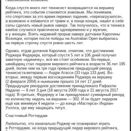
Когда спустя много лет теннисист возвращается на вершину
рейтинга, это событие становится знаковым. Мы понимаем,
что спортсмен за это время пережил падение, «перезагрузился»,
а возможно и избавился от травм и, в конце концов, нашёл в себе
силы сделать новый рывок наверх. Так получилось, что в теннисе
камбэк случился практически одновременно и у мужчин,
и у женщин. Взять недавний прорыв наверх датчанки Каролины
Возняцки, которая после победы на Australian Open выбралась
на первую строчку спустя ровно шесть лет.
Однако, отдав должное Каролине, отметим, что достижение
Роджера Федерера, который спустя 5 лет и 106 дней получил
заветную «единичку», всё же стоит особняком. Во-первых,
швейцарец стал лидером мирового рейтинга в возрасте 36 лет 195
дней, более чем на три года превысив предыдущий рекорд
теннисиста-ветерана — Андре Агасси (33 года 133 дня). Во-
вторых, между первым восхождением Роджера на вершину
(2 февраля 2004) и нынешним прошло 14 лет 17 дней.
Предыдущее рекордное достижение принадлежало Рафаэлю
Надалю — 9 лет 3 дня (18 августа 2008 года и 21 августа 2017
года). В-третьих, Федереру и так принадлежал суммарный рекорд
по количеству недель на вершине — 302. И он будет лидером
ещё как минимум 4 недели — до конца «Мастерса» Индиан-
Уэллса, где ему защищать титул.
Счастливый Роттердам
Любопытно, что изначально Роджер не планировал играть
в Роттердаме, но когда предыдущий лидер мирового рейтинга,