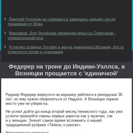
Дмитрий Чудинов не собирается завершать карьеру после
поражения от Мока
Максимов: Для Чеховских медведей ничья со Спартаком -
отрицательный итог
Атлетико победил Хетафе в матче чемпионата Испании, Коста
отметился голом и удалением
Федерер на троне до Индиан-Уэллса, а
Возняцки прощается с 'единичкой'
Роджер Федерер вернулся на вершину рейтинга в рекордные 36
лет, но ему нужно обороняться от Надаля. А Возняцки первое
место уже не уберегла.
Не успел дойти до конца второй месяц теннисного года, как уже
успели произойти смены первых ракеток как у мужчин, так
и у женщин. Значит самое время вспомнить о нашей
традиционной рубрике «Табель о рангах».
Невозможное возможно