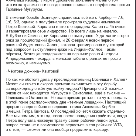
Анжелики Кербер. Интриги добавило заявление Халеп о том,
что из-за травмы ноги она досрочно снялась с полуфинала против
Гарбинье Мугурусы.
В тяжёлой борьбе Возняцки справилась всё же с Кербер — 7:6,
1:6, 6:3, однако в полуфинале проиграла будущей чемпионке
Петре Квитовой. Каролина в итоге опередила Халеп на 45 очков
и гарантировала себе лидерство. Но всего лишь на неделю.
В Дубае ни Симона, ни Каролина не выступают. У датчанки сгорят
очки за прошлогодний финал, и 26 февраля новой первой
ракеткой будет снова Халеп, которая травмирована и у которой
под вопросом выступление даже на Индиан-Уэллсе. Таким
образом, Возняцки продержится на вершине ровно 4 недели.
А продолжение чехарды в женской табели о рангах не просто
возможно, а неминуемо.
«Чёртова дюжина» Квитовой
Но как же обстоят дела у преследовательниц Возняцки и Халеп?
Может ли кто-то в скором времени вклиниться в эту борьбу
за переходящую жёлтую майку лидера? Примерно в 2 тысячах
очков от них находятся Мугуруса и Свитолина, ещё в тысяче —
Плишкова и Остапенко. Но если присмотреться, то чуть поодаль
в этой гонке расположились две «тёмные лошадки». Настоящий
прорыв наверх сейчас совершают немка Анжелика Кербер
и чешка Петра Квитова. О последней хочется сказать отдельно.
Все мы помним, что год назад после нападения грабителя, когда
Петра получила ножевую травму своей рабочей левой руки,
вопрос стоял не о возможности вернуться в топ рейтинга WTA,
а о том, — сможет ли она вообще продолжить карьеру.