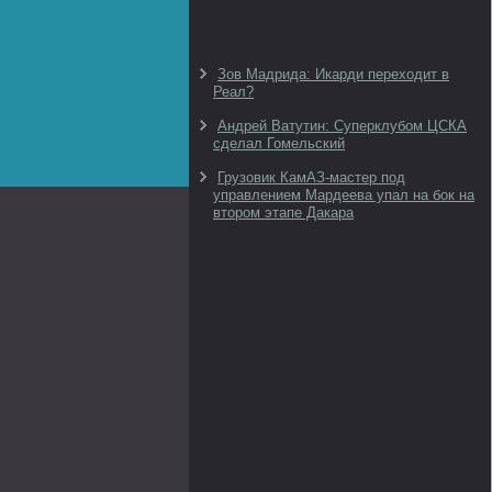
Зов Мадрида: Икарди переходит в
Реал?
Андрей Ватутин: Суперклубом ЦСКА
сделал Гомельский
Грузовик КамАЗ-мастер под
управлением Мардеева упал на бок на
втором этапе Дакара