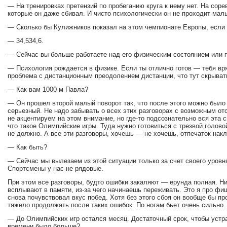
— На тренировках претензий по пробеганию круга к нему нет. На сор
которые он даже сбивал. И чисто психологически он не проходит малы
— Сколько бы Кулижников показал на этом чемпионате Европы, если
— 34,534,6.
— Сейчас вы больше работаете над его физическим состоянием или 
— Психология рождается в физике. Если ты отлично готов — тебя вряд
проблема с дистанционным преодолением дистанции, что тут скрыват
— Как вам 1000 м Павла?
— Он прошел второй малый поворот так, что после этого можно было
серьезный. Не надо забывать о всех этих разговорах с возможным о
не акцентируем на этом внимание, но где-то подсознательно вся эта с
что такое Олимпийские игры. Туда нужно готовиться с трезвой голов
не должно. А все эти разговоры, хочешь — не хочешь, отпечаток нак
— Как быть?
— Сейчас мы вылезаем из этой ситуации только за счет своего уровня
Спортсмены у нас не рядовые.
При этом все разговоры, будто ошибки закаляют — ерунда полная. Ни
всплывают в памяти, из-за чего начинаешь переживать. Это я про фи
снова почувствовал вкус побед. Хотя без этого сбоя он вообще бы про
тяжело продолжать после таких ошибок. По ногам бьет очень сильно.
— До Олимпийских игр остался месяц. Достаточный срок, чтобы устр
времени было больше?