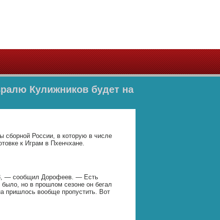
вралю Кулижников будет на
ы сборной России, в которую в числе
отовке к Играм в Пхенчхане.
4,8, — сообщил Дорофеев. — Есть
 было, но в прошлом сезоне он бегал
на пришлось вообще пропустить. Вот