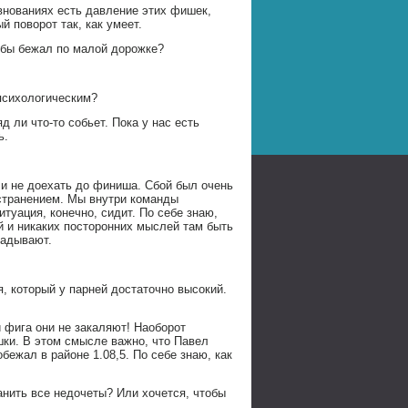
евнованиях есть давление этих фишек,
й поворот так, как умеет.
 бы бежал по малой дорожке?
психологическим?
 ли что-то собьет. Пока у нас есть
ь.
 и не доехать до финиша. Сбой был очень
тстранением. Мы внутри команды
итуация, конечно, сидит. По себе знаю,
ой и никаких посторонних мыслей там быть
ладывают.
, который у парней достаточно высокий.
 фига они не закаляют! Наоборот
шки. В этом смысле важно, что Павел
бежал в районе 1.08,5. По себе знаю, как
анить все недочеты? Или хочется, чтобы