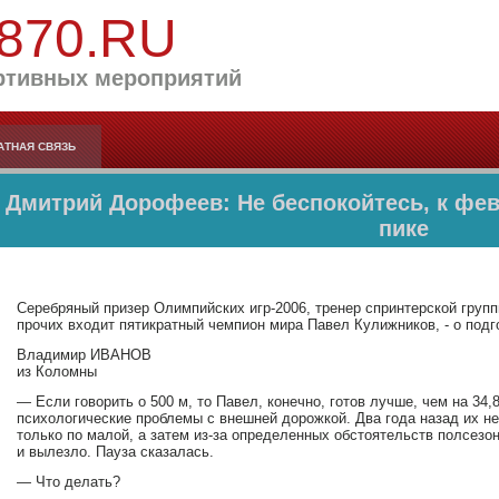
870.RU
ртивных мероприятий
АТНАЯ СВЯЗЬ
Дмитрий Дорофеев: Не беспокойтесь, к фе
пике
Серебряный призер Олимпийских игр-2006, тренер спринтерской групп
прочих входит пятикратный чемпион мира Павел Кулижников, - о подг
Владимир ИВАНОВ
из Коломны
— Если говорить о 500 м, то Павел, конечно, готов лучше, чем на 3
психологические проблемы с внешней дорожкой. Два года назад их не
только по малой, а затем из-за определенных обстоятельств полсезо
и вылезло. Пауза сказалась.
— Что делать?