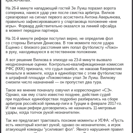
красно-белых.
На 26-й минуте нападающий гостей Зе Луиш поразил ворота
соперника, нанеся удар уже после свистка арбитра. Вилков
среагировал на сигнал первого ассистента Антона Аверьянова,
правильно зафиксировавшего у спартаковца положение «вне
игры». Форвард действительно оказался за линией офсайда
в момент передачи партнера.
На 31-й минуте рефери поступил верно, не определив фол
со стороны Виталия Денисова. В том моменте после удара
Ещенко с близкого расстояния мяч попал футболисту «Локо»
в руку, находившуюся в естественном положении.
А вот решение Вилкова в эпизоде на 23-й минуте вызвало
неоднозначные оценки. Контрольно-квалификационная комиссия
РФС (ККК) признала, что судья ошибся, не наказав Кверквелию
пенальти в моменте, когда в единоборстве с этим футболистом
в штрафной площади «Локомотива» упал Зе Луиш. Вилкову
снизили число назначений — он пропустил два тура.
Такое же мнение поначалу озвучил и корреспондент «СЭ».
Однако, как ему стало известно позднее, действия судей
при подобных единоборствах подробно разбирались на сборе
арбитров российской премьер-лиги в Турции в феврале 2017-го.
И там наши рефери договорились не назначать 11-метровые
удары, когда толчок рукой незначителен.
Так же предлагает трактовать похожие моменты и УЕФА: «Пусть
есть некоторый контакт рукой, однако он незначителен, а игрок
атакующей команды “усиливает фол”. Явного нарушения правил