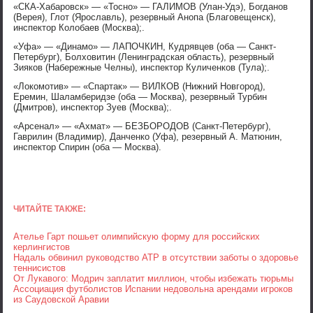
«СКА-Хабаровск» — «Тосно» — ГАЛИМОВ (Улан-Удэ), Богданов
(Верея), Глот (Ярославль), резервный Анопа (Благовещенск),
инспектор Колобаев (Москва);.
«Уфа» — «Динамо» — ЛАПОЧКИН, Кудрявцев (оба — Санкт-
Петербург), Болховитин (Ленинградская область), резервный
Зияков (Набережные Челны), инспектор Куличенков (Тула);.
«Локомотив» — «Спартак» — ВИЛКОВ (Нижний Новгород),
Еремин, Шаламберидзе (оба — Москва), резервный Турбин
(Дмитров), инспектор Зуев (Москва);.
«Арсенал» — «Ахмат» — БЕЗБОРОДОВ (Санкт-Петербург),
Гаврилин (Владимир), Данченко (Уфа), резервный А. Матюнин,
инспектор Спирин (оба — Москва).
ЧИТАЙТЕ ТАКЖЕ:
Ателье Гарт пошьет олимпийскую форму для российских
керлингистов
Надаль обвинил руководство ATP в отсутствии заботы о здоровье
теннисистов
От Лукавого: Модрич заплатит миллион, чтобы избежать тюрьмы
Ассоциация футболистов Испании недовольна арендами игроков
из Саудовской Аравии