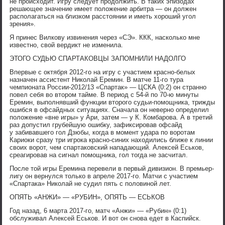
не происходит. Игру следует продолжить. В таких эпизодах
решающее значение имеет положение арбитра — он должен
располагаться на близком расстоянии и иметь хороший угол
зрения».
Я принес Вилкову извинения через «СЭ». ККК, насколько мне
известно, свой вердикт не изменила.
ЭТОГО СУДЬЮ СПАРТАКОВЦЫ ЗАПОМНИЛИ НАДОЛГО
Впервые с октября 2012-го на игру с участием красно-белых
назначен ассистент Николай Еремин. В матче 11-го тура
чемпионата России-2012/13 «Спартак» — ЦСКА (0:2) он странно
повел себя во втором тайме. В период с 54-й по 70-ю минуты
Еремин, выполнявший функции второго судьи-помощника, трижды
ошибся в офсайдных ситуациях. Сначала он неверно определил
положение «вне игры» у Ари, затем — у К. Комбарова. А в третий
раз допустил грубейшую ошибку, зафиксировав офсайд
у забивавшего гол Дзюбы, когда в момент удара по воротам
Кариоки сразу три игрока красно-синих находились ближе к линии
своих ворот, чем спартаковский нападающий. Алексей Еськов,
среагировав на сигнал помощника, гол тогда не засчитал.
После той игры Еремина перевели в первый дивизион. В премьер-
лигу он вернулся только в апреле 2017-го. Матчи с участием
«Спартака» Николай не судил пять с половиной лет.
ОПЯТЬ «АНЖИ» — «РУБИН», ОПЯТЬ — ЕСЬКОВ
Год назад, 6 марта 2017-го, матч «Анжи» — «Рубин» (0:1)
обслуживал Алексей Еськов. И вот он снова едет в Каспийск.