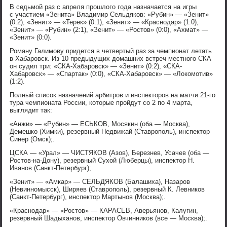
В седьмой раз с апреля прошлого года назначается на игры
с участием «Зенита» Владимир Сельдяков: «Рубин» — «Зенит»
(0:2), «Зенит» — «Терек» (0:1), «Зенит» — «Краснодар» (1:0),
«Зенит» — «Рубин» (2:1), «Зенит» — «Ростов» (0:0), «Ахмат» —
«Зенит» (0:0).
Роману Галимову придется в четвертый раз за чемпионат летать
в Хабаровск. Из 10 предыдущих домашних встреч местного СКА
он судил три: «СКА-Хабаровск» — «Зенит» (0:2), «СКА-
Хабаровск» — «Спартак» (0:0), «СКА-Хабаровск» — «Локомотив»
(1:2).
Полный список назначений арбитров и инспекторов на матчи 21-го
тура чемпионата России, которые пройдут со 2 по 4 марта,
выглядит так:
«Анжи» — «Рубин» — ЕСЬКОВ, Мосякин (оба — Москва),
Демешко (Химки), резервный Недвижай (Ставрополь), инспектор
Синер (Омск);.
ЦСКА — «Урал» — ЧИСТЯКОВ (Азов), Березнев, Усачев (оба —
Ростов-на-Дону), резервный Сухой (Люберцы), инспектор Н.
Иванов (Санкт-Петербург);.
«Зенит» — «Амкар» — СЕЛЬДЯКОВ (Балашиха), Назаров
(Невинномысск), Ширяев (Ставрополь), резервный К. Левников
(Санкт-Петербург), инспектор Мартынов (Москва);.
«Краснодар» — «Ростов» — КАРАСЕВ, Аверьянов, Калугин,
резервный Шадыханов, инспектор Овчинников (все — Москва);.