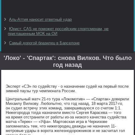
Аль-Аттия наносит ответный удар
Юрист: CAS не поможет российским спортсменам, не
приглашенным МОК на ОИ
Самый дорогой бразилец в Барселоне
'Локо' - 'Спартак': снова Вилков. Что было
год назад
Эксперт «СЭ» по судейству - о назначении судей на первый после
зимней паузы тур чемпионата России.
Центральный матч 21-го тура «Локомотив» — «Спартак» доверили
Михаилу Вилкову. Любопытно, что год назад, 18 марта 2017-го,
он судил встречу этих команд, завершившуюся со счетом 1:1.
Нижегородца тогда назначили вместо Сергея Карасева — того
на время отстранили от работы из-за низкого качества судейства
матча «Терек» — «Уфа». Мартовская игра в Черкизове
запомнилась тем, что нижегородец дважды не назначил 11-
метровые удары в ворота железнодорожников и не засчитал гол