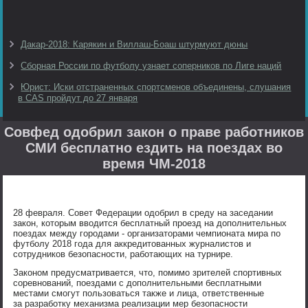
Дакар-2018: Карякин и Виллаш-Боаш штурмуют дюны
Сборная России по футболу узнает соперников по Лиге наций
Юрист: Иски отстраненных спортсменов объединены, слушания
в CAS пройдут до 27 января
Совфед одобрил закон о праве работников
СМИ бесплатно ездить на поездах во
время ЧМ-2018
28 февраля. Совет Федерации одобрил в среду на заседании
закон, которым вводится бесплатный проезд на дополнительных
поездах между городами - организаторами чемпионата мира по
футболу 2018 года для аккредитованных журналистов и
сотрудников безопасности, работающих на турнире.
Законом предусматривается, что, помимо зрителей спортивных
соревнований, поездами с дополнительными бесплатными
местами смогут пользоваться также и лица, ответственные
за разработку механизма реализации мер безопасности