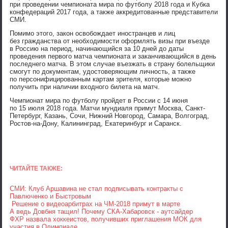
при проведении чемпионата мира по футболу 2018 года и Кубка
конфедераций 2017 года, а также аккредитованные представители
СМИ.
Помимо этого, закон освобождает иностранцев и лиц
без гражданства от необходимости оформлять визы при въезде
в Россию на период, начинающийся за 10 дней до даты
проведения первого матча чемпионата и заканчивающийся в день
последнего матча. В этом случае въезжать в страну болельщики
смогут по документам, удостоверяющим личность, а также
по персонифицированным картам зрителя, которые можно
получить при наличии входного билета на матч.
Чемпионат мира по футболу пройдет в России с 14 июня
по 15 июля 2018 года. Матчи мундиаля примут Москва, Санкт-
Петербург, Казань, Сочи, Нижний Новгород, Самара, Волгоград,
Ростов-на-Дону, Калининград, Екатеринбург и Саранск.
ЧИТАЙТЕ ТАКЖЕ:
СМИ: Клуб Аршавина не стал подписывать контракты с
Павлюченко и Быстровым
Решение о видеоарбитрах на ЧМ-2018 примут в марте
А ведь Довбня тащил! Почему СКА-Хабаровск - аутсайдер
ФХР назвала хоккеистов, получивших приглашения МОК для
участия в Олимпиаде