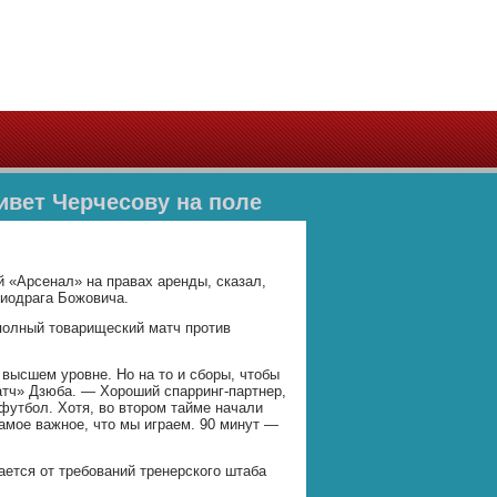
ивет Черчесову на поле
 «Арсенал» на правах аренды, сказал,
Миодрага Божовича.
 полный товарищеский матч против
 высшем уровне. Но на то и сборы, чтобы
атч» Дзюба. — Хороший спарринг-партнер,
футбол. Хотя, во втором тайме начали
самое важное, что мы играем. 90 минут —
ается от требований тренерского штаба