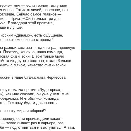
 теряем мяч — если теряем, вступаем
ционно. Таких отличий, наверное, нет.
 отличие. Сейчас самое главное —
м. — Прим. «СЭ») только три дня
бою. Благодаря этой практике,
чше и лучше.
илисским «Динамо», есть ощущение,
то просто мнение со стороны?
Два разных состава — один играл прошлую
м. Поэтому, конечно, наша команда,
отовая физически. В том тайме было
ебята из другого состава, стало больше
аботы с мячом, качество физической
оссии в лице Станислава Черчесова.
 минуте матча против «Лудогорца»,
), как мне сказали, он уже ушел. Мне
ередачами. И чтобы моя команда
ыты. Поэтому будем доказывать.
мпионату мира и сборной?
 аренду, если происходили какие-
— такое бывает раз в карьере, раз
себя — подготовиться и выступить… А там,