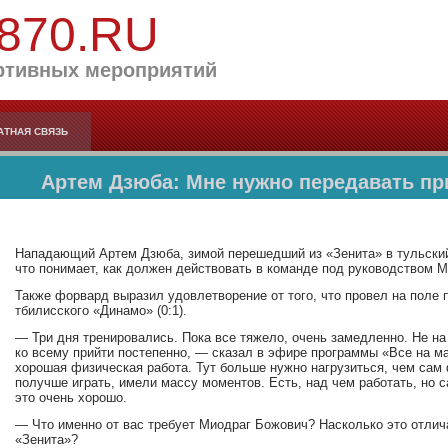
870.RU
ртивных мероприятий
АТНАЯ СВЯЗЬ
Артем Дзюба: Мне нужно передавать пр
Нападающий Артем Дзюба, зимой перешедший из «Зенита» в тульский
что понимает, как должен действовать в команде под руководством 
Также форвард выразил удовлетворение от того, что провел на поле
тбилисского «Динамо» (0:1).
— Три дня тренировались. Пока все тяжело, очень замедленно. Не на
ко всему прийти постепенно, — сказал в эфире программы «Все на м
хорошая физическая работа. Тут больше нужно нагрузиться, чем сам 
получше играть, имели массу моментов. Есть, над чем работать, но 
это очень хорошо.
— Что именно от вас требует Миодраг Божович? Насколько это отлич
«Зенита»?