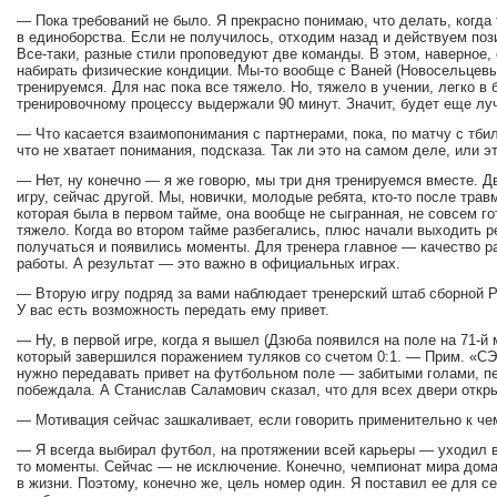
— Пока требований не было. Я прекрасно понимаю, что делать, когда
в единоборства. Если не получилось, отходим назад и действуем пози
Все-таки, разные стили проповедуют две команды. В этом, наверное,
набирать физические кондиции. Мы-то вообще с Ваней (Новосельцевы
тренируемся. Для нас пока все тяжело. Но, тяжело в учении, легко в 
тренировочному процессу выдержали 90 минут. Значит, будет еще лу
— Что касается взаимопонимания с партнерами, пока, по матчу с тб
что не хватает понимания, подсказа. Так ли это на самом деле, или э
— Нет, ну конечно — я же говорю, мы три дня тренируемся вместе. 
игру, сейчас другой. Мы, новички, молодые ребята, кто-то после трав
которая была в первом тайме, она вообще не сыгранная, не совсем г
тяжело. Когда во втором тайме разбегались, плюс начали выходить р
получаться и появились моменты. Для тренера главное — качество р
работы. А результат — это важно в официальных играх.
— Вторую игру подряд за вами наблюдает тренерский штаб сборной Р
У вас есть возможность передать ему привет.
— Ну, в первой игре, когда я вышел (Дзюба появился на поле на 71-й
который завершился поражением туляков со счетом 0:1. — Прим. «СЭ»
нужно передавать привет на футбольном поле — забитыми голами, п
побеждала. А Станислав Саламович сказал, что для всех двери откр
— Мотивация сейчас зашкаливает, если говорить применительно к че
— Я всегда выбирал футбол, на протяжении всей карьеры — уходил в
то моменты. Сейчас — не исключение. Конечно, чемпионат мира дома 
в жизни. Поэтому, конечно же, цель номер один. Я поставил ее для 