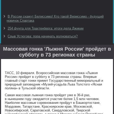
В России скажут Белиссимо! Кто такой Вериссимо - будущий
новичок Спартака
254 фунта для Трахтенберга: итоги дела Джикии
Срыв Устюгова: пора начинать волноваться?
Массовая гонка 'Лыжня России' пройдет в
субботу в 73 регионах страны
ТАСС, 10 февраля. Всероссийская массовая гонка «Лыжня
России» пройдет в субботу в 73 регионах страны. Впервые
главный старт гонки примет Государственный мемориальный и
природный заповедник «Музей-усадьба Льва Толстого «Ясная
поляна» в Тульской области.
Самая массовая лыжная гонка пройдет уже в 36-й раз,
в нынешнем году ожидается участие более 1,5 млн человек.
Наиболее массовые соревнования пройдут в Башкортостане,
Мордовии, Татарстане, Красноярском крае, Московской,
Новосибирской, Саратовской, Свердловской, Тверской