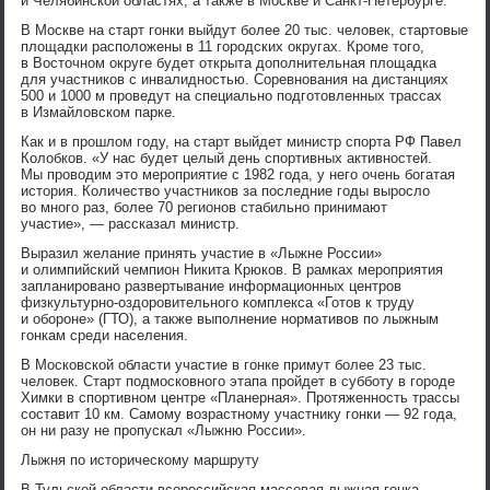
и Челябинской областях, а также в Москве и Санкт-Петербурге.
В Москве на старт гонки выйдут более 20 тыс. человек, стартовые
площадки расположены в 11 городских округах. Кроме того,
в Восточном округе будет открыта дополнительная площадка
для участников с инвалидностью. Соревнования на дистанциях
500 и 1000 м проведут на специально подготовленных трассах
в Измайловском парке.
Как и в прошлом году, на старт выйдет министр спорта РФ Павел
Колобков. «У нас будет целый день спортивных активностей.
Мы проводим это мероприятие с 1982 года, у него очень богатая
история. Количество участников за последние годы выросло
во много раз, более 70 регионов стабильно принимают
участие», — рассказал министр.
Выразил желание принять участие в «Лыжне России»
и олимпийский чемпион Никита Крюков. В рамках мероприятия
запланировано развертывание информационных центров
физкультурно-оздоровительного комплекса «Готов к труду
и обороне» (ГТО), а также выполнение нормативов по лыжным
гонкам среди населения.
В Московской области участие в гонке примут более 23 тыс.
человек. Старт подмосковного этапа пройдет в субботу в городе
Химки в спортивном центре «Планерная». Протяженность трассы
составит 10 км. Самому возрастному участнику гонки — 92 года,
он ни разу не пропускал «Лыжню России».
Лыжня по историческому маршруту
В Тульской области всероссийская массовая лыжная гонка