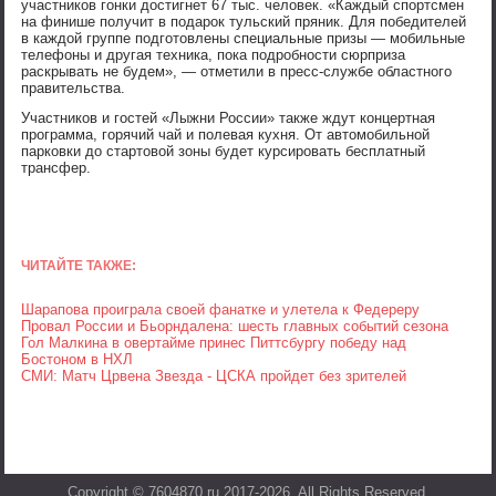
участников гонки достигнет 67 тыс. человек. «Каждый спортсмен
на финише получит в подарок тульский пряник. Для победителей
в каждой группе подготовлены специальные призы — мобильные
телефоны и другая техника, пока подробности сюрприза
раскрывать не будем», — отметили в пресс-службе областного
правительства.
Участников и гостей «Лыжни России» также ждут концертная
программа, горячий чай и полевая кухня. От автомобильной
парковки до стартовой зоны будет курсировать бесплатный
трансфер.
ЧИТАЙТЕ ТАКЖЕ:
Шарапова проиграла своей фанатке и улетела к Федереру
Провал России и Бьорндалена: шесть главных событий сезона
Гол Малкина в овертайме принес Питтсбургу победу над
Бостоном в НХЛ
СМИ: Матч Црвена Звезда - ЦСКА пройдет без зрителей
Copyright © 7604870.ru 2017-2026. All Rights Reserved.