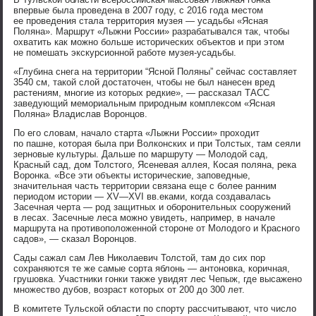
впервые была проведена в 2007 году, с 2016 года местом
ее проведения стала территория музея — усадьбы «Ясная
Поляна». Маршрут «Лыжни России» разрабатывался так, чтобы
охватить как можно больше исторических объектов и при этом
не помешать экскурсионной работе музея-усадьбы.
«Глубина снега на территории “Ясной Поляны” сейчас составляет
3540 см, такой слой достаточен, чтобы не был нанесен вред
растениям, многие из которых редкие», — рассказал ТАСС
заведующий мемориальным природным комплексом «Ясная
Поляна» Владислав Воронцов.
По его словам, начало старта «Лыжни России» проходит
по пашне, которая была при Волконских и при Толстых, там сеяли
зерновые культуры. Дальше по маршруту — Молодой сад,
Красный сад, дом Толстого, Ясеневая аллея, Косая поляна, река
Воронка. «Все эти объекты исторические, заповедные,
значительная часть территории связана еще с более ранним
периодом истории — XV—XVI вв.еками, когда создавалась
Засечная черта — род защитных и оборонительных сооружений
в лесах. Засечные леса можно увидеть, например, в начале
маршрута на противоположенной стороне от Молодого и Красного
садов», — сказал Воронцов.
Сады сажал сам Лев Николаевич Толстой, там до сих пор
сохраняются те же самые сорта яблонь — антоновка, коричная,
грушовка. Участники гонки также увидят лес Чепыж, где высажено
множество дубов, возраст которых от 200 до 300 лет.
В комитете Тульской области по спорту рассчитывают, что число