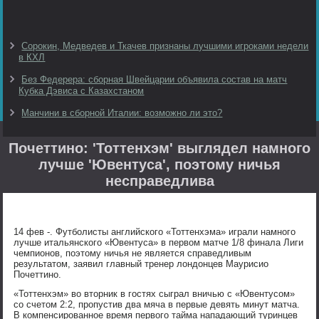
Сорокин, Медведев и Ткачев признаны лучшими игроками недели
в КХЛ
Без Федерера: сборная Швейцарии объявила состав на матч
Кубка Дэвиса с Казахстаном
Манчини в сборной Италии: возможно ли это?
Почеттино: 'Тоттенхэм' выглядел намного
лучше 'Ювентуса', поэтому ничья
несправедлива
14 фев -. Футболисты английского «Тоттенхэма» играли намного
лучше итальянского «Ювентуса» в первом матче 1/8 финала Лиги
чемпионов, поэтому ничья не является справедливым
результатом, заявил главный тренер лондонцев Маурисио
Почеттино.
«Тоттенхэм» во вторник в гостях сыграл вничью с «Ювентусом»
со счетом 2:2, пропустив два мяча в первые девять минут матча.
В компенсированное время первого тайма нападающий туринцев