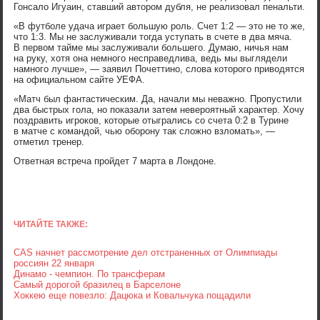
Гонсало Игуаин, ставший автором дубля, не реализовал пенальти.
«В футболе удача играет большую роль. Счет 1:2 — это не то же,
что 1:3. Мы не заслуживали тогда уступать в счете в два мяча.
В первом тайме мы заслуживали большего. Думаю, ничья нам
на руку, хотя она немного несправедлива, ведь мы выглядели
намного лучше», — заявил Почеттино, слова которого приводятся
на официальном сайте УЕФА.
«Матч был фантастическим. Да, начали мы неважно. Пропустили
два быстрых гола, но показали затем невероятный характер. Хочу
поздравить игроков, которые отыгрались со счета 0:2 в Турине
в матче с командой, чью оборону так сложно взломать», —
отметил тренер.
Ответная встреча пройдет 7 марта в Лондоне.
ЧИТАЙТЕ ТАКЖЕ:
CAS начнет рассмотрение дел отстраненных от Олимпиады
россиян 22 января
Динамо - чемпион. По трансферам
Самый дорогой бразилец в Барселоне
Хоккею еще повезло: Дацюка и Ковальчука пощадили