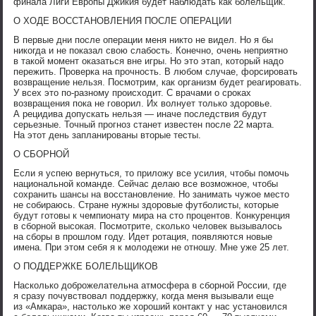
финала Лиги Европы Джикия будет наблюдать как болельщик.
О ХОДЕ ВОССТАНОВЛЕНИЯ ПОСЛЕ ОПЕРАЦИИ
В первые дни после операции меня никто не видел. Но я бы
никогда и не показал свою слабость. Конечно, очень неприятно
в такой момент оказаться вне игры. Но это этап, который надо
пережить. Проверка на прочность. В любом случае, форсировать
возвращение нельзя. Посмотрим, как организм будет реагировать.
У всех это по-разному происходит. С врачами о сроках
возвращения пока не говорил. Их волнует только здоровье.
А рецидива допускать нельзя — иначе последствия будут
серьезные. Точный прогноз станет известен после 22 марта.
На этот день запланированы вторые тесты.
О СБОРНОЙ
Если я успею вернуться, то приложу все усилия, чтобы помочь
национальной команде. Сейчас делаю все возможное, чтобы
сохранить шансы на восстановление. Но занимать чужое место
не собираюсь. Стране нужны здоровые футболисты, которые
будут готовы к чемпионату мира на сто процентов. Конкуренция
в сборной высокая. Посмотрите, сколько человек вызывалось
на сборы в прошлом году. Идет ротация, появляются новые
имена. При этом себя я к молодежи не отношу. Мне уже 25 лет.
О ПОДДЕРЖКЕ БОЛЕЛЬЩИКОВ
Насколько доброжелательна атмосфера в сборной России, где
я сразу почувствовал поддержку, когда меня вызывали еще
из «Амкара», настолько же хороший контакт у нас установился