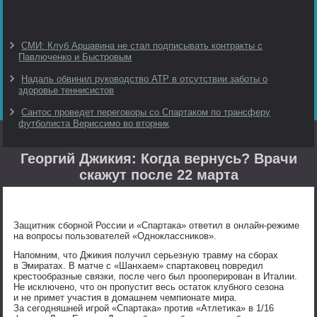
СМИ: Клуб Аршавина не стал подписывать контракты с
Павлюченко и Быстровым
Надаль обвинил руководство ATP в отсутствии заботы о
здоровье теннисистов
Сантос проведет переговоры со Спартаком по трансферу
футболиста Вериссимо во вторник
Георгий Джикия: Когда вернусь? Врачи
скажут после 22 марта
Защитник сборной России и «Спартака» ответил в онлайн-режиме
на вопросы пользователей «Одноклассников».
Напомним, что Джикия получил серьезную травму на сборах
в Эмиратах. В матче с «Шанхаем» спартаковец повредил
крестообразные связки, после чего был прооперирован в Италии.
Не исключено, что он пропустит весь остаток клубного сезона
и не примет участия в домашнем чемпионате мира.
За сегодняшней игрой «Спартака» против «Атлетика» в 1/16