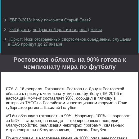
ЕВРО-2018: Кому покорится Старый Свет?
254 фунта для Трахтенберга: итоги дела Джикии
Юрист: Иски отстраненных спортсменов объединены, слушания
в CAS пройдут до 27 января
Ростовская область на 90% готова к
чемпионату мира по футболу
СОЧИ, 16 февраля. Готовность Ростова-на-Дону и Ростовской
области к приему к чемпионату мира по футболу (ЧМ-2018) в
настоящий момент составляет 90%, сообщил в пятницу в
интервью ТАСС на Российском инвестиционном форуме в Сочи
губернатор региона Василий Голубев.
«Я бы обозначил готовность в 90%. Например, 100% — аэропорт,
за 95% — стадион, на выходе — тренировочные площадки,
благоустройство, реализация некоторых программ, связанных
с транспортным обслуживанием», — сказал Голубев.
По его словам, в настоящее время на 100% оплачены поставки