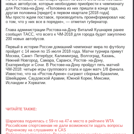
новых автобусов, которые необходимо приобрести к чемпионату
для Ростова-на-Дону. «Половина из них пришли в конце года,
другая половина [придет] в первом квартале [2018 года].
Мы просто ждем поставок, производитель проинформировал нас
о том, что у них все в порядке», — отметил губернатор.
Глава администрации Ростова-на-Дону Виталий Кушнарев ранее
сообщил ТАСС, что всего к ЧМ-2018 для города будет закуплено
200 новых автобусов.
Первый в истории России домашний чемпионат мира по футболу
пройдет с 14 июня по 15 июля 2018 года. Матчи турнира примут
Москва, Санкт- Петербург, Калининград, Волгоград, Казань,
Нижний Новгород, Самара, Саранск, Ростов- на-Дону,
Екатеринбург и Сочи. В Ростове-на-Дону пройдут пять матчей
ЧМ-2018: четыре игры группового этапа и один матч 1/8 финала.
Известно, что на «Ростов-Арене» сыграют сборные Бразилии,
Швейцарии, Саудовской Аравии, Южной Кореи, Мексики,
Исландии и Хорватии.
ЧИТАЙТЕ ТАКЖЕ:
Шарапова поднялась с 59-го на 47-е место в рейтинге WTA
Российским спортсменам не дали возможности задать вопросы
Родченкову на слушаниях в CAS