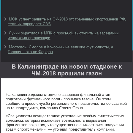
МОК успеет заявить на ОИ-2018 отстраненных спортсменов РФ,
если их оправдает CAS
Лукин обратился в МПК с просьбой выступить на заседании
исполкома организации
Мостовой: Смолов и Кокорин - не великие футболисты, а
Головин - это не Фарфан
В Калининграде на новом стадионе к
ЧМ-2018 прошили газон
На калининградском стадионе завершен финальный этап
подготовки футбольного поля - прошивка газона. Об этом
сообщила пресс-служба регионального правительства со ссылкой
на генподрядчика, компанию Crocus Group.
«Специалисты осуществляют укрепление особым синтетическим
волокном, который исключает возможность вырывания
фрагментов покрытия, что существенно снижает риск получения
травм спортсменами», — уточнил представитель компании.