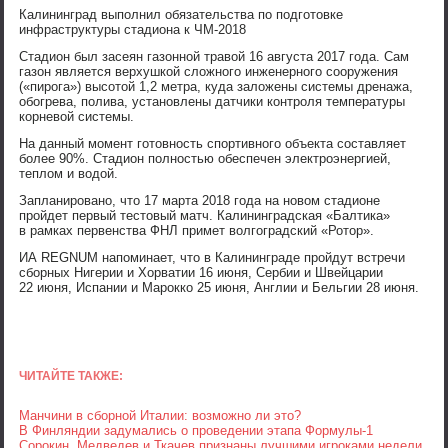
Калининград выполнил обязательства по подготовке
инфраструктуры стадиона к ЧМ-2018
Стадион был засеян газонной травой 16 августа 2017 года. Сам
газон является верхушкой сложного инженерного сооружения
(«пирога») высотой 1,2 метра, куда заложены системы дренажа,
обогрева, полива, установлены датчики контроля температуры
корневой системы.
На данный момент готовность спортивного объекта составляет
более 90%. Стадион полностью обеспечен электроэнергией,
теплом и водой.
Запланировано, что 17 марта 2018 года на новом стадионе
пройдет первый тестовый матч. Калининградская «Балтика»
в рамках первенства ФНЛ примет волгоградский «Ротор».
ИА REGNUM напоминает, что в Калининграде пройдут встречи
сборных Нигерии и Хорватии 16 июня, Сербии и Швейцарии
22 июня, Испании и Марокко 25 июня, Англии и Бельгии 28 июня.
ЧИТАЙТЕ ТАКЖЕ:
Манчини в сборной Италии: возможно ли это?
В Финляндии задумались о проведении этапа Формулы-1
Сорокин, Медведев и Ткачев признаны лучшими игроками недели