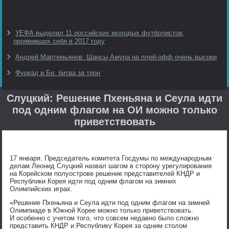
УЕФА выделил 11 российских молодых футболистов,
проявивших себя в 2017 году
Андрей Мартемьянов: Шансы Амура на плей-офф очень высоки
Фуркад и Бе: битва за трон
Слуцкий: Решение Пхеньяна и Сеула идти
под одним флагом на ОИ можно только
приветствовать
17 января. Председатель комитета Госдумы по международным
делам Леонид Слуцкий назвал шагом в сторону урегулирования
на Корейском полуострове решение представителей КНДР и
Республики Корея идти под одним флагом на зимних
Олимпийских играх.
«Решение Пхеньяна и Сеула идти под одним флагом на зимней
Олимпиаде в Южной Корее можно только приветствовать.
И особенно с учетом того, что совсем недавно было сложно
представить КНДР и Республику Корея за одним столом