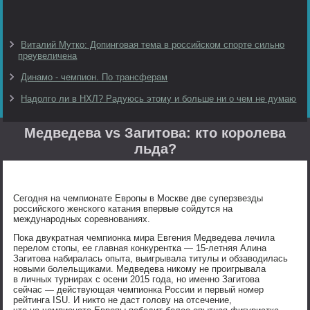
Виталий Мутко: Допинговая тема в российском спорте сильно
преувеличена
Динамо - чемпион. По трансферам
Надолго ли в НХЛ? Радуюсь этому и больше ни о чем не думаю
Медведева vs Загитова: кто королева
льда?
Сегодня на чемпионате Европы в Москве две суперзвезды
российского женского катания впервые сойдутся на
международных соревнованиях.
Пока двукратная чемпионка мира Евгения Медведева лечила
перелом стопы, ее главная конкурентка — 15-летняя Алина
Загитова набиралась опыта, выигрывала титулы и обзаводилась
новыми болельщиками. Медведева никому не проигрывала
в личных турнирах с осени 2015 года, но именно Загитова
сейчас — действующая чемпионка России и первый номер
рейтинга ISU. И никто не даст голову на отсечение,