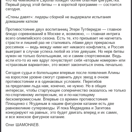
что на чемпионате Европы победит более опытная фигуристка.
Первый раунд этой битвы — в короткой программе — состоится
сегодня.
«Стены давят»: лидеры сборной не выдержали испытания
домашним катком
Противостояние двух воспитанниц Этери Тутберидзе — главное
блюдо соревнований в Москве и, возможно, — главная интрига
всего олимпийского сезона. Есть те, кто призывает не нагнетать
страсти и лишний раз не сталкивать лбами двух прекрасных
россиянок — ведь между ними нет никакого конфликта, и Россия
выиграет в случае успеха любой из этих девушек. Но нерв битвы
нужен не только болельщикам, но и самим спортсменкам. Ведь
если кто-то из них вдруг почувствует себя «вторым номером» или
«страховым вариантом», это может закончиться очень печально.
Сегодня судьи и болельщики впервые после появления Алины
на взрослом уровне смогут сравнить двух звезд в очном
противостоянии и в одинаковых условиях. Перегибов
за пределами льда нам, конечно, не нужно. Но в общих
интересах, чтобы стартующее соперничество оказалось не только
по-спортивному интересным, но и по-настоящему
бескомпромиссным. Впервые со времен противостояния
Плющенко с Ягудиным в нашем фигурном катании есть две
равновеликие суперзвезды. И пока Медведева и Загитова
конкурируют на равных, это будет двигать вперед и их самих,
и все женское фигурное катание.
Олег ШАМОНАЕВ.