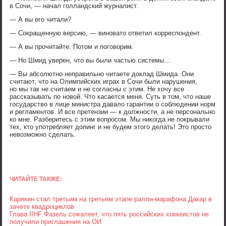
в Сочи, — начал голландский журналист.
— А вы его читали?
— Сокращенную версию, — виновато ответил корреспондент.
— А вы прочитайте. Потом и поговорим.
— Но Шмид уверен, что вы были частью системы…
— Вы абсолютно неправильно читаете доклад Шмида. Они
считают, что на Олимпийских играх в Сочи были нарушения,
но мы так не считаем и не согласны с этим. Не хочу все
рассказывать по новой. Что касается меня. Суть в том, что наше
государство в лице министра давало гарантии о соблюдении норм
и регламентов. И все претензии — к должности, а не персонально
ко мне. Разберитесь с этим вопросом. Мы никогда не покрывали
тех, кто употребляет допинг и не будем этого делать! Это просто
невозможно сделать.
ЧИТАЙТЕ ТАКЖЕ:
Карякин стал третьим на третьем этапе ралли-марафона Дакар в
зачете квадроциклов
Глава IIHF Фазель сожалеет, что пять российских хоккеистов не
получили приглашения на ОИ