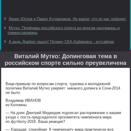
Денис Юсков и Павел Кулижников: Не важно, кто из нас победил
Мутко: Проблемы российского спорта во многом надуманны и
срежиссированы
А ведь Довбня тащил! Почему СКА-Хабаровск - аутсайдер
Виталий Мутко: Допинговая тема в
российском спорте сильно преувеличена
Вице-премьер по вопросам спорта, туризма и молодежной
политики Виталий Мутко уверяет: никакого допинга в Сочи-2014
не было.
Владимир ИВАНОВ
из Коломны
— На днях Дмитрий Медведев подписал распоряжение о вашем
уходе с поста председателя оргкомитета чемпионата мира
по футболу-2018. Ваша реакция?
— Хорошая, спокойная. К чемпионату мира практически все