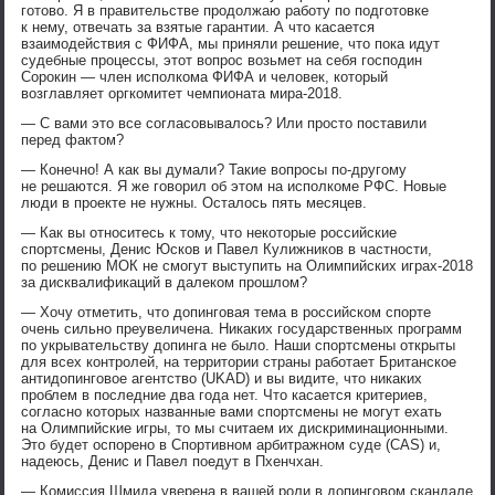
готово. Я в правительстве продолжаю работу по подготовке
к нему, отвечать за взятые гарантии. А что касается
взаимодействия с ФИФА, мы приняли решение, что пока идут
судебные процессы, этот вопрос возьмет на себя господин
Сорокин — член исполкома ФИФА и человек, который
возглавляет оргкомитет чемпионата мира-2018.
— С вами это все согласовывалось? Или просто поставили
перед фактом?
— Конечно! А как вы думали? Такие вопросы по-другому
не решаются. Я же говорил об этом на исполкоме РФС. Новые
люди в проекте не нужны. Осталось пять месяцев.
— Как вы относитесь к тому, что некоторые российские
спортсмены, Денис Юсков и Павел Кулижников в частности,
по решению МОК не смогут выступить на Олимпийских играх-2018
за дисквалификаций в далеком прошлом?
— Хочу отметить, что допинговая тема в российском спорте
очень сильно преувеличена. Никаких государственных программ
по укрывательству допинга не было. Наши спортсмены открыты
для всех контролей, на территории страны работает Британское
антидопинговое агентство (UKAD) и вы видите, что никаких
проблем в последние два года нет. Что касается критериев,
согласно которых названные вами спортсмены не могут ехать
на Олимпийские игры, то мы считаем их дискриминационными.
Это будет оспорено в Спортивном арбитражном суде (CAS) и,
надеюсь, Денис и Павел поедут в Пхенчхан.
— Комиссия Шмида уверена в вашей роли в допинговом скандале