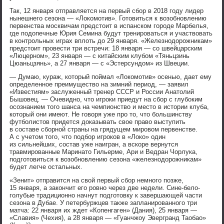
Так, 12 января отправляется на первый сбор в 2018 году лидер
нынешнего сезона — «Локомотив». Готовиться к возобновлению
первенства москвичам предстоит в испанском городе Марбелья,
где подопечные Юрия Семина будут тренироваться и участвовать
в контрольных играх вплоть до 29 января. «Железнодорожникам»
предстоит провести три встречи: 18 января — со швейцарским
«Люцерном», 23 января — с китайским клубом «Тяньцзинь
Цюаньцзянь», а 27 января — с «Эстерсундом» из Швеции.
— Думаю, кураж, который поймал «Локомотив» осенью, дает ему
определенное преимущество на зимний период, — заявил
«Известиям» заслуженный тренер СССР и России Анатолий
Бышовец. — Очевидно, что игроки приедут на сбор с глубоким
осознанием того шанса на чемпионство и место в истории клуба,
который они имеют. Не говоря уже про то, что большинству
футболистов придется доказывать свое право выступить
в составе сборной страны на грядущем мировом первенстве.
А с учетом того, что подбор игроков в «Локо» один
из сильнейших, состав уже наигран, а вскоре вернутся
травмированные Маринато Гильерме, Ари и Ведран Чорлука,
подготовиться к возобновлению сезона «железнодорожникам»
будет легче остальных.
«Зенит» отправится на свой первый сбор немного позже,
15 января, а закончит его ровно через две недели. Сине-бело-
голубые традиционно начнут подготовку к завершающей части
сезона в Дубае. У петербуржцев также запланированного три
матча: 22 января их ждет «Копенгаген» (Дания), 25 января —
«Славия» (Чехия), а 28 января — «Гуанчжоу Эвергранд Таобао»