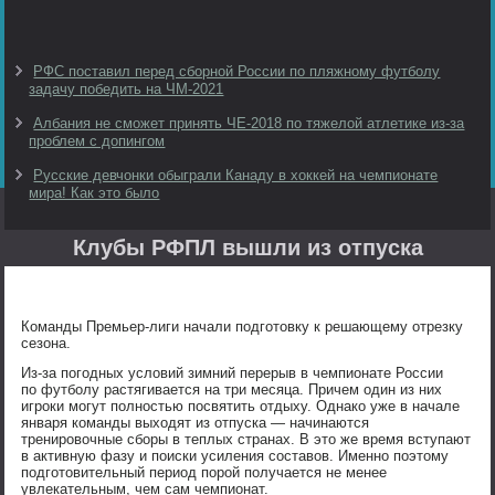
РФС поставил перед сборной России по пляжному футболу
задачу победить на ЧМ-2021
Албания не сможет принять ЧЕ-2018 по тяжелой атлетике из-за
проблем с допингом
Русские девчонки обыграли Канаду в хоккей на чемпионате
мира! Как это было
Клубы РФПЛ вышли из отпуска
Команды Премьер-лиги начали подготовку к решающему отрезку
сезона.
Из-за погодных условий зимний перерыв в чемпионате России
по футболу растягивается на три месяца. Причем один из них
игроки могут полностью посвятить отдыху. Однако уже в начале
января команды выходят из отпуска — начинаются
тренировочные сборы в теплых странах. В это же время вступают
в активную фазу и поиски усиления составов. Именно поэтому
подготовительный период порой получается не менее
увлекательным, чем сам чемпионат.