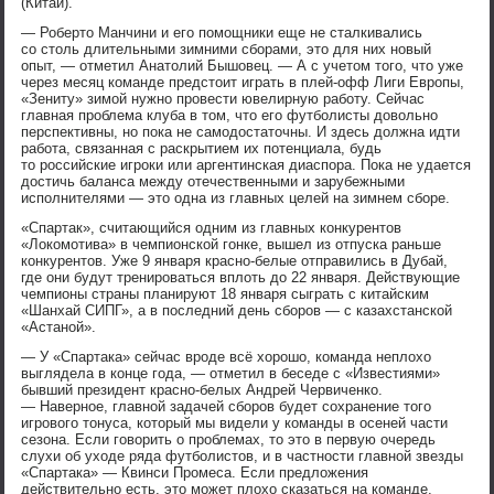
(Китай).
— Роберто Манчини и его помощники еще не сталкивались
со столь длительными зимними сборами, это для них новый
опыт, — отметил Анатолий Бышовец. — А с учетом того, что уже
через месяц команде предстоит играть в плей-офф Лиги Европы,
«Зениту» зимой нужно провести ювелирную работу. Сейчас
главная проблема клуба в том, что его футболисты довольно
перспективны, но пока не самодостаточны. И здесь должна идти
работа, связанная с раскрытием их потенциала, будь
то российские игроки или аргентинская диаспора. Пока не удается
достичь баланса между отечественными и зарубежными
исполнителями — это одна из главных целей на зимнем сборе.
«Спартак», считающийся одним из главных конкурентов
«Локомотива» в чемпионской гонке, вышел из отпуска раньше
конкурентов. Уже 9 января красно-белые отправились в Дубай,
где они будут тренироваться вплоть до 22 января. Действующие
чемпионы страны планируют 18 января сыграть с китайским
«Шанхай СИПГ», а в последний день сборов — с казахстанской
«Астаной».
— У «Спартака» сейчас вроде всё хорошо, команда неплохо
выглядела в конце года, — отметил в беседе с «Известиями»
бывший президент красно-белых Андрей Червиченко.
— Наверное, главной задачей сборов будет сохранение того
игрового тонуса, который мы видели у команды в осеней части
сезона. Если говорить о проблемах, то это в первую очередь
слухи об уходе ряда футболистов, и в частности главной звезды
«Спартака» — Квинси Промеса. Если предложения
действительно есть, это может плохо сказаться на команде,