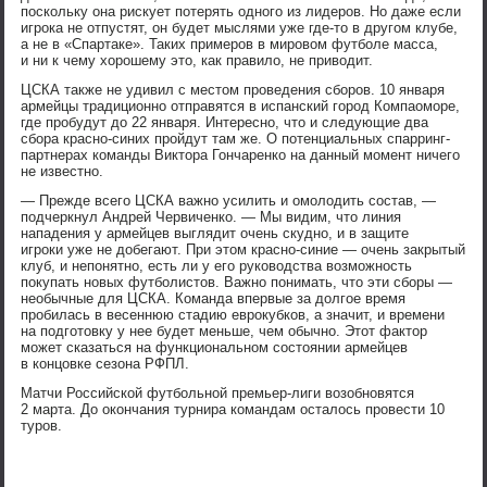
поскольку она рискует потерять одного из лидеров. Но даже если
игрока не отпустят, он будет мыслями уже где-то в другом клубе,
а не в «Спартаке». Таких примеров в мировом футболе масса,
и ни к чему хорошему это, как правило, не приводит.
ЦСКА также не удивил с местом проведения сборов. 10 января
армейцы традиционно отправятся в испанский город Компаоморе,
где пробудут до 22 января. Интересно, что и следующие два
сбора красно-синих пройдут там же. О потенциальных спарринг-
партнерах команды Виктора Гончаренко на данный момент ничего
не известно.
— Прежде всего ЦСКА важно усилить и омолодить состав, —
подчеркнул Андрей Червиченко. — Мы видим, что линия
нападения у армейцев выглядит очень скудно, и в защите
игроки уже не добегают. При этом красно-синие — очень закрытый
клуб, и непонятно, есть ли у его руководства возможность
покупать новых футболистов. Важно понимать, что эти сборы —
необычные для ЦСКА. Команда впервые за долгое время
пробилась в весеннюю стадию еврокубков, а значит, и времени
на подготовку у нее будет меньше, чем обычно. Этот фактор
может сказаться на функциональном состоянии армейцев
в концовке сезона РФПЛ.
Матчи Российской футбольной премьер-лиги возобновятся
2 марта. До окончания турнира командам осталось провести 10
туров.