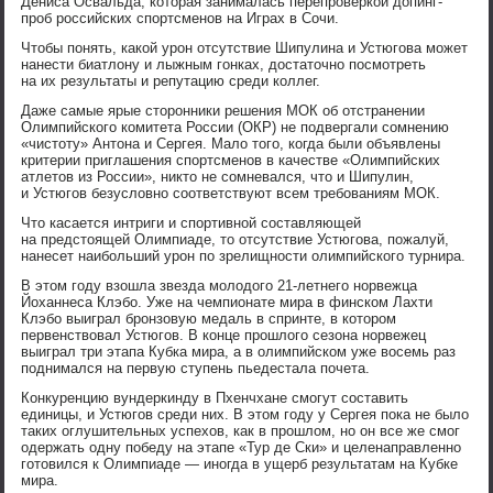
Дениса Освальда, которая занималась перепроверкой допинг-
проб российских спортсменов на Играх в Сочи.
Чтобы понять, какой урон отсутствие Шипулина и Устюгова может
нанести биатлону и лыжным гонках, достаточно посмотреть
на их результаты и репутацию среди коллег.
Даже самые ярые сторонники решения МОК об отстранении
Олимпийского комитета России (ОКР) не подвергали сомнению
«чистоту» Антона и Сергея. Мало того, когда были объявлены
критерии приглашения спортсменов в качестве «Олимпийских
атлетов из России», никто не сомневался, что и Шипулин,
и Устюгов безусловно соответствуют всем требованиям МОК.
Что касается интриги и спортивной составляющей
на предстоящей Олимпиаде, то отсутствие Устюгова, пожалуй,
нанесет наибольший урон по зрелищности олимпийского турнира.
В этом году взошла звезда молодого 21-летнего норвежца
Йоханнеса Клэбо. Уже на чемпионате мира в финском Лахти
Клэбо выиграл бронзовую медаль в спринте, в котором
первенствовал Устюгов. В конце прошлого сезона норвежец
выиграл три этапа Кубка мира, а в олимпийском уже восемь раз
поднимался на первую ступень пьедестала почета.
Конкуренцию вундеркинду в Пхенчхане смогут составить
единицы, и Устюгов среди них. В этом году у Сергея пока не было
таких оглушительных успехов, как в прошлом, но он все же смог
одержать одну победу на этапе «Тур де Ски» и целенаправленно
готовился к Олимпиаде — иногда в ущерб результатам на Кубке
мира.