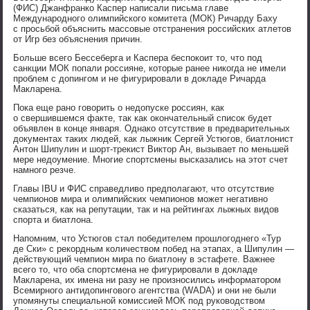
(ФИС) Джанфранко Каспер написали письма главе
Международного олимпийского комитета (МОК) Ричарду Баху
с просьбой объяснить массовые отстранения российских атлетов
от Игр без объяснения причин.
Больше всего Бессеберга и Каспера беспокоит то, что под
санкции МОК попали россияне, которые ранее никогда не имели
проблем с допингом и не фигурировали в докладе Ричарда
Макларена.
Пока еще рано говорить о недопуске россиян, как
о свершившемся факте, так как окончательный список будет
объявлен в конце января. Однако отсутствие в предварительных
документах таких людей, как лыжник Сергей Устюгов, биатлонист
Антон Шипулин и шорт-трекист Виктор Ан, вызывает по меньшей
мере недоумение. Многие спортсмены высказались на этот счет
намного резче.
Главы IBU и ФИС справедливо предполагают, что отсутствие
чемпионов мира и олимпийских чемпионов может негативно
сказаться, как на репутации, так и на рейтингах лыжных видов
спорта и биатлона.
Напомним, что Устюгов стал победителем прошлогоднего «Тур
де Ски» с рекордным количеством побед на этапах, а Шипулин —
действующий чемпион мира по биатлону в эстафете. Важнее
всего то, что оба спортсмена не фигурировали в докладе
Макларена, их имена ни разу не произносились информатором
Всемирного антидопингового агентства (WADA) и они не были
упомянуты специальной комиссией МОК под руководством