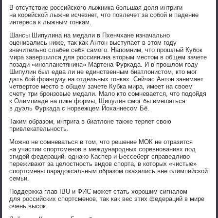
В отсутствие российского лыжника большая доля интриги
на корейской лыжне исчезнет, что повлечет за собой и падение
интереса к лыжным гонкам.
Шансы Шипулина на медали в Пхенчхане изначально
оценивались ниже, так как Антон выступает в этом году
значительно слабее себя самого. Напомним, что прошлый Кубок
мира завершился для россиянина вторым местом в общем зачете
позади «инопланетянина» Мартена Фуркада. И в прошлом году
Шипулин был едва ли не единственным биатлонистом, кто мог
дать бой французу на отдельных гонках. Сейчас Антон занимает
четвертое место в общем зачете Кубка мира, имеет на своем
счету три бронзовые медали. Мало кто сомневается, что подойдя
к Олимпиаде на пике формы, Шипулин смог бы вмешаться
в дуэль Фуркада с норвежцем Йоханнесом Бё.
Таким образом, интрига в биатлоне также теряет свою
привлекательность.
Можно не сомневаться в том, что решение МОК не отразится
на участии спортсменов в международных соревнованиях под
эгидой федераций, однако Каспер и Бессеберг справедливо
переживают за целостность видов спорта, в которых «чистые»
спортсмены парадоксальным образом оказались вне олимпийской
семьи.
Поддержка глав IBU и ФИС может стать хорошим сигналом
для российских спортсменов, так как вес этих федераций в мире
очень высок.