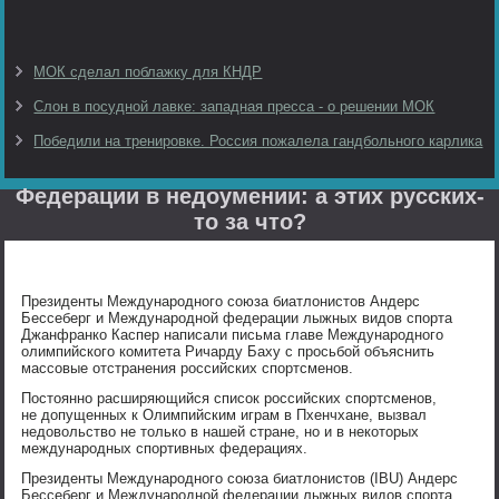
МОК сделал поблажку для КНДР
Слон в посудной лавке: западная пресса - о решении МОК
Победили на тренировке. Россия пожалела гандбольного карлика
Федерации в недоумении: а этих русских-
то за что?
Президенты Международного союза биатлонистов Андерс
Бессеберг и Международной федерации лыжных видов спорта
Джанфранко Каспер написали письма главе Международного
олимпийского комитета Ричарду Баху с просьбой объяснить
массовые отстранения российских спортсменов.
Постоянно расширяющийся список российских спортсменов,
не допущенных к Олимпийским играм в Пхенчхане, вызвал
недовольство не только в нашей стране, но и в некоторых
международных спортивных федерациях.
Президенты Международного союза биатлонистов (IBU) Андерс
Бессеберг и Международной федерации лыжных видов спорта