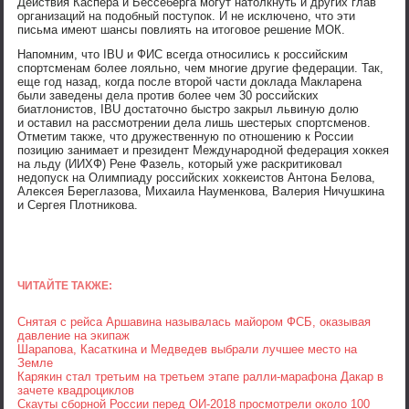
Действия Каспера и Бессеберга могут натолкнуть и других глав
организаций на подобный поступок. И не исключено, что эти
письма имеют шансы повлиять на итоговое решение МОК.
Напомним, что IBU и ФИС всегда относились к российским
спортсменам более лояльно, чем многие другие федерации. Так,
еще год назад, когда после второй части доклада Макларена
были заведены дела против более чем 30 российских
биатлонистов, IBU достаточно быстро закрыл львиную долю
и оставил на рассмотрении дела лишь шестерых спортсменов.
Отметим также, что дружественную по отношению к России
позицию занимает и президент Международной федерация хоккея
на льду (ИИХФ) Рене Фазель, который уже раскритиковал
недопуск на Олимпиаду российских хоккеистов Антона Белова,
Алексея Береглазова, Михаила Науменкова, Валерия Ничушкина
и Сергея Плотникова.
ЧИТАЙТЕ ТАКЖЕ:
Снятая с рейса Аршавина называлась майором ФСБ, оказывая
давление на экипаж
Шарапова, Касаткина и Медведев выбрали лучшее место на
Земле
Карякин стал третьим на третьем этапе ралли-марафона Дакар в
зачете квадроциклов
Скауты сборной России перед ОИ-2018 просмотрели около 100