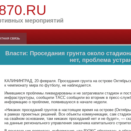
870.RU
ртивных мероприятий
АТНАЯ СВЯЗЬ
Власти: Проседания грунта около стадион
нет, проблема устра
КАЛИНИНГРАД, 20 февраля. Проседания грунта на острове Октябрьски
к чемпионату мира по футболу, не наблюдается.
Имевшиеся проблемы ликвидированы и не затрагивали стадион и пос
инфраструктуры, сообщили ТАСС сообщили во вторник в пресс-служб
информацию о проблеме, появившуюся в начале недели.
«Никаких проседаний грунтов в настоящее время на острове (Октябрь
в рамках проектных решений. Все объекты коммуникации, сам стадио
на свайном основании, там никаких проседаний нет и не будет», — с
на данные регионального управления заказчика капитального строите
В понедельник появилась информация, что РУЗКС обратилась в обла