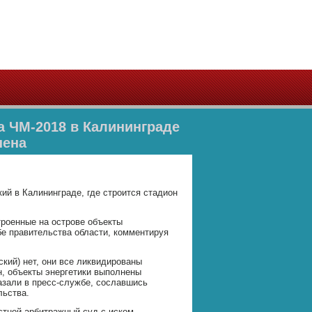
а ЧМ-2018 в Калининграде
нена
й в Калининграде, где строится стадион
троенные на острове объекты
е правительства области, комментируя
ский) нет, они все ликвидированы
н, объекты энергетики выполнены
казали в пресс-службе, сославшись
льства.
стной арбитражный суд с иском