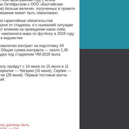
 на Октябрьском к ООО «Балтийская
ве) больше величин, полученных в проекте
о решение может быть обжаловано.
ли гарантийные обязательства
дали от стадиона, и к нынешней ситуации
ют влияние на проведение каких-либо
о чемпионата мира по футболу в 2018 году
 в ведомстве.
заключен контракт на подготовку 44
. Общая сумма контракта — около 1,45
адки под стадионом ЧМ-2018 была
лу пройдут с 14 июня по 15 июля в 11
Хорватия — Нигерия (16 июня), Сербия —
ия (28 июня). Первые тестовые матчи
ай.
таты должны быть