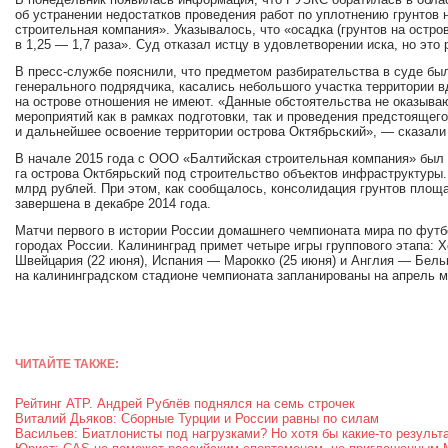
об устранении недостатков проведения работ по уплотнению грунтов
строительная компания». Указывалось, что «осадка (грунтов на остро
в 1,25 — 1,7 раза». Суд отказал истцу в удовлетворении иска, но эт
В пресс-службе пояснили, что предметом разбирательства в суде бы
генерального подрядчика, касались небольшого участка территории в
на острове отношения не имеют. «Данные обстоятельства не оказыва
мероприятий как в рамках подготовки, так и проведения предстоящег
и дальнейшее освоение территории острова Октябрьский», — сказали
В начале 2015 года с ООО «Балтийская строительная компания» был 
га острова Октбярьский под строительство объектов инфраструктуры
млрд рублей. При этом, как сообщалось, консолидация грунтов площ
завершена в декабре 2014 года.
Матчи первого в истории России домашнего чемпионата мира по футбо
городах России. Калининград примет четыре игры группового этапа: 
Швейцария (22 июня), Испания — Марокко (25 июня) и Англия — Бельг
на калининградском стадионе чемпионата запланированы на апрель м
ЧИТАЙТЕ ТАКЖЕ:
Рейтинг ATP. Андрей Рублёв поднялся на семь строчек
Виталий Дьяков: Сборные Турции и России равны по силам
Васильев: Биатлонисты под нагрузками? Но хотя бы какие-то резуль