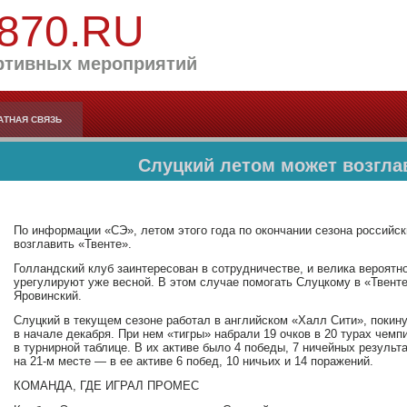
870.RU
ртивных мероприятий
АТНАЯ СВЯЗЬ
Слуцкий летом может возглав
По информации «СЭ», летом этого года по окончании сезона российс
возглавить «Твенте».
Голландский клуб заинтересован в сотрудничестве, и велика вероятно
урегулируют уже весной. В этом случае помогать Слуцкому в «Твент
Яровинский.
Слуцкий в текущем сезоне работал в английском «Халл Сити», покину
в начале декабря. При нем «тигры» набрали 19 очков в 20 турах чемп
в турнирной таблице. В их активе было 4 победы, 7 ничейных результ
на 21-м месте — в ее активе 6 побед, 10 ничьих и 14 поражений.
КОМАНДА, ГДЕ ИГРАЛ ПРОМЕС