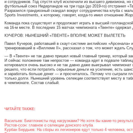
и сотрудников. Год спустя клуб исключили из высшего дивизиона, но
футбольный союз Нидерландов на три года (до 2019-го) отстранил «Тв
Разразился грандиозный скандал вокруг сотрудничества клуба с ма
Sports Investments, к которому, говорят, когда-то имел отношение 
Команда пока существует и продолжает играть в высшей голландской
на 16-м месте. В последних 15 матчах чемпионата «Твенте» одержал 
КУЧЕРОВ: НЫНЕШНИЙ «ТВЕНТЕ» ВПОЛНЕ МОЖЕТ ВЫЛЕТЕТЬ
Павел Кучеров, работавший в скаут-системе английских «Арсенала» и
тренировавший в «Виллеме II», рассказал о том, что может ждать Слу
— В «Твенте» не так давно пришел новый главный тренер, который за
И сейчас положение там непростое — команда идет в подвале таблиц
котировался очень высоко и не так давно даже выигрывал чемпионат
решило, что если потратить серьезные деньги на усиление, есть шан
и заработать больше денег — и просчиталось. Потому что сыграли пл
только долги. Нынешний уровень селекции соответствует месту в таб
в чемпионате. Состав слабый.
ЧИТАЙТЕ ТАКЖЕ:
Васильев: Биатлонисты под нагрузками? Но хотя бы какие-то резуль
Ростов-ссон: главное о селекции донского клуба
Курбан Бердыев: На сборы из легионеров едут только 4 человека, ос