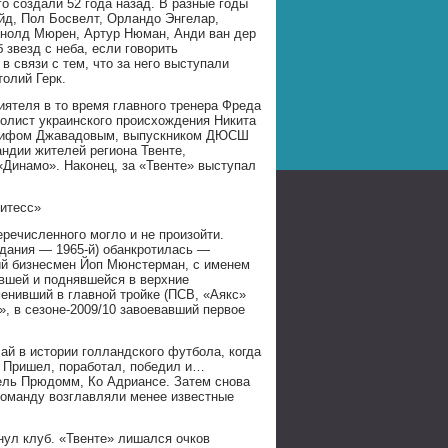
о создали 52 года назад. В разные годы
йд, Пол Босвелт, Орландо Энгелар,
рнолд Мюрен, Артур Нюман, Анди ван дер
звезд с неба, если говорить
в связи с тем, что за него выступали
олий Герк.
иятеля в то время главного тренера Фреда
болист украинского происхождения Никита
Вагифом Джавадовым, выпускником ДЮСШ
андии жителей региона Твенте,
 «Динамо». Наконец, за «Твенте» выступал
Витесс»
еречисленного могло и не произойти.
здания — 1965-й) обанкротилась —
кий бизнесмен Йоп Мюнстерман, с именем
вшей и поднявшейся в верхние
енивший в главной тройке (ПСВ, «Аякс»
, в сезоне-2009/10 завоевавший первое
ай в истории голландского футбола, когда
. Пришел, поработал, победил и…
ель Прюдомм, Ко Адриансе. Затем снова
 команду возглавляли менее известные
нул клуб. «Твенте» лишался очков