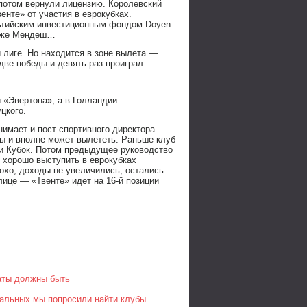
 потом вернули лицензию. Королевский
енте» от участия в еврокубках.
льтийским инвестиционным фондом Doyen
Жорже Мендеш…
 лиге. Но находится в зоне вылета —
две победы и девять раз проиграл.
 «Эвертона», а в Голландии
цкого.
нимает и пост спортивного директора.
ы и вполне может вылететь. Раньше клуб
 и Кубок. Потом предыдущее руководство
с хорошо выступить в еврокубках
охо, доходы не увеличились, остались
лице — «Твенте» идет на 16-й позиции
таты должны быть
тальных мы попросили найти клубы