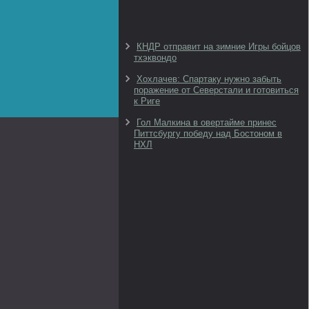
КНДР отправит на зимние Игры бойцов
тхэквондо
Хохлачев: Спартаку нужно забыть
поражение от Северстали и готовиться
к Риге
Гол Малкина в овертайме принес
Питтсбургу победу над Бостоном в
НХЛ