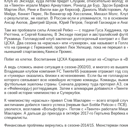
Клуб из Энсхеде, куда летом придет Слуцкий, относительно молод: ег
за «Твенте» играли Марко Арнаутович, Роналд де Бур, Эдсон Брафха
Мартин Йол, Рене и Вилли ван де Керкхоф, Даниэль Майсторович, А
Мейде, Кеннет Перес, Ян Веннегор оф Хесселинк, Михаэл Молс. Клуб 
о результатах, не хватал. В России если и упоминался, то в основном 
Ансар Аюпов, Дмитрий Шуков, Юрий Петров, Георгий Гахокидзе и Анат
Там же пробовали силы Алексей Ребко — с подачи Гуса Хиддинка, пр
Рюттена, и Сергей Ковалец. В Энсхеде поиграл и австралийский фут
Рукавица. Голландский клуб заключал долгосрочный контракт и с 
ЦСКА. Два сезона за «красных» или «туккеров», как называют в Голл
что на границе с Германией, провел Люк Уилкшир, пока не перешел в
нынешний спартаковец Квинси Промес.
Побег из клетки. Воспитанник ЦСКА Караваев уехал из «Спарты» в «
А ведь сложись иначе ситуация в сезоне-2002/03, и многого из вышеп
Владевшая клубом компания FC Twente'65 (название отражает год со
и «туккеры» оказались близки к исчезновению. Если бы не голландс
которого связывают всю новейшую историю команды. Команды, выжи
футбольные эшелоны страны. Сначала дорожку туда проторил АЗ, см
и «Фейеноорд») роттердамцев. Затем к алкмарцам добавился «Твенте»
в своей истории чемпионство и Суперкубок.
К чемпионству «красных» привел Стив Макларен — всего второй случ
англичанин добился такого успеха (первым был Бобби Робсон с ПСВ)
уволился, возглавив «Вольфсбург». Потом с «Твенте» работали Миш
Макларен. А дальше до прихода в октябре 2017-го Гертьяна Вербека
специалисты.
Финансовые проблемы вернулись в сезоне-2014/15. Мюнстерман поки