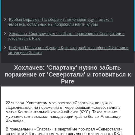
Курбан Бердыев: На сборы из легионеров едут только 4
человека, остальных мы попросили найти клубы
Хохлачев: Спартаку нужно забыть поражение от Северстали и
готовиться к Риге
Роберто Манчини: об уходе Кришито, работе в сборной Италии и
ситуации в Зените
Хохлачев: 'Спартаку' нужно забыть
поражение от 'Северстали' и готовиться к
Риге
22 января. Хоккеистам московского «Спартака» не нужно
зацикливаться на поражении от череповецкой «Северстали» в
матче Континентальной хоккейной лиги (КХЛ). Такое мнение
журналистам высказал нападающий красно-белых Александр
Хохлачев.
В понедельник «Спартак» в овертайме проиграл «Северстали»
со счетом 3:4 в домашнем матче регулярного чемпионата КХЛ.