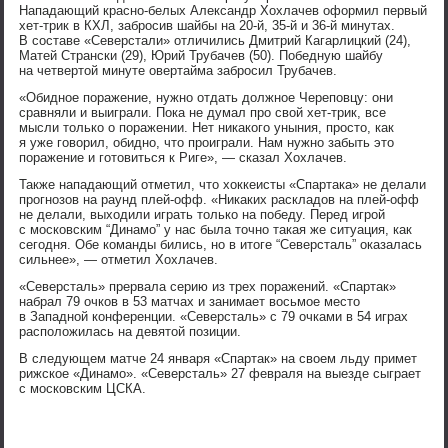
Нападающий красно-белых Александр Хохлачев оформил первый
хет-трик в КХЛ, забросив шайбы на 20-й, 35-й и 36-й минутах.
В составе «Северстали» отличились Дмитрий Кагарлицкий (24),
Матей Странски (29), Юрий Трубачев (50). Победную шайбу
на четвертой минуте овертайма забросил Трубачев.
«Обидное поражение, нужно отдать должное Череповцу: они
сравняли и выиграли. Пока не думал про свой хет-трик, все
мысли только о поражении. Нет никакого уныния, просто, как
я уже говорил, обидно, что проиграли. Нам нужно забыть это
поражение и готовиться к Риге», — сказал Хохлачев.
Также нападающий отметил, что хоккеисты «Спартака» не делали
прогнозов на раунд плей-офф. «Никаких раскладов на плей-офф
не делали, выходили играть только на победу. Перед игрой
с московским “Динамо” у нас была точно такая же ситуация, как
сегодня. Обе команды бились, но в итоге “Северсталь” оказалась
сильнее», — отметил Хохлачев.
«Северсталь» прервала серию из трех поражений. «Спартак»
набрал 79 очков в 53 матчах и занимает восьмое место
в Западной конференции. «Северсталь» с 79 очками в 54 играх
расположилась на девятой позиции.
В следующем матче 24 января «Спартак» на своем льду примет
рижское «Динамо». «Северсталь» 27 февраля на выезде сыграет
с московским ЦСКА.