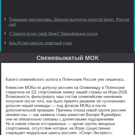
Туманные перспективы. Швеция вытянула золотой билет, Россия
- нет
У Зенита будет свой Эдер? Трансферные слухи
Аль-Аттия наносит ответный удар
Свежевыжатый МОК
Какого олимпийского золота в Пхёнчхане Россия уже лишилась.
Комиссия МОКа по допуску россиян на Олимпиаду в Пхёнчхане
сократила на 111 спортсменов заявку нашей страны на Игры-2018.
Возможность фильтровать наш состав олимпийские чиновники
получили после того, как было принято решение об «усеченном»
допуске нашей команды — под флагом МОКа и после
дополнительной проверки. Причины отказа новой группе россиян
неизвестны — как заявила глава комиссии Валери Фурнейрон,
они не обязательно связаны с допинговыми подозрениями.
Но в новом списке отстраненных — целая группа звездных
спортсменов, отсутствие которых на Играх существенно
сокращает медальные шансы россиян. «Спорт-Экспресс»