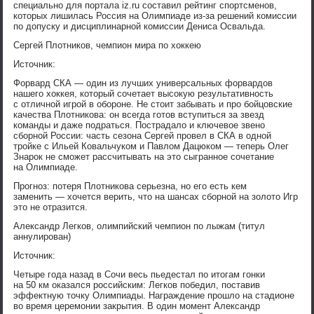
специально для портала iz.ru составил рейтинг спортсменов,
которых лишилась Россия на Олимпиаде из-за решений комиссии
по допуску и дисциплинарной комиссии Дениса Освальда.
Сергей Плотников, чемпион мира по хоккею
Источник:
Форвард СКА — один из лучших универсальных форвардов
нашего хоккея, который сочетает высокую результативность
с отличной игрой в обороне. Не стоит забывать и про бойцовские
качества Плотникова: он всегда готов вступиться за звезд
команды и даже подраться. Пострадало и ключевое звено
сборной России: часть сезона Сергей провел в СКА в одной
тройке с Ильей Ковальчуком и Павлом Дацюком — теперь Олег
Знарок не сможет рассчитывать на это сыгранное сочетание
на Олимпиаде.
Прогноз: потеря Плотникова серьезна, но его есть кем
заменить — хочется верить, что на шансах сборной на золото Игр
это не отразится.
Александр Легков, олимпийский чемпион по лыжам (титул
аннулирован)
Источник:
Четыре года назад в Сочи весь пьедестал по итогам гонки
на 50 км оказался российским: Легков победил, поставив
эффектную точку Олимпиады. Награждение прошло на стадионе
во время церемонии закрытия. В один момент Александр